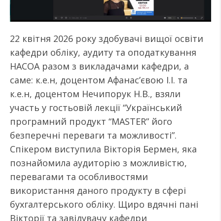
22 квітня 2026 року здобувачі вищої освіти
кафедри обліку, аудиту та оподаткування
НАСОА разом з викладачами кафедри, а
саме: к.е.н, доцентом Афанас’євою І.І. та
к.е.н, доцентом Нечипорук Н.В., взяли
участь у гостьовій лекції “Український
програмний продукт “MASTER” його
безперечні переваги та можливості”.
Спікером виступила Вікторія Бермен, яка
познайомила аудиторію з можливістю,
перевагами та особливостями
використання даного продукту в сфері
бухгалтерського обліку. Щиро вдячні пані
Вікторії та завідувачу кафедри