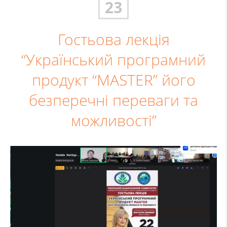
23
Гостьова лекція
“Український програмний
продукт “MASTER” його
безперечні переваги та
можливості”