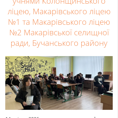
учнями Колонщинського
ліцею, Макарівського ліцею
№1 та Макарівського ліцею
№2 Макарівської селищної
ради, Бучанського району