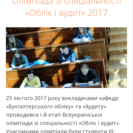
Олімпіада зі спеціальності
«Облік і аудит» 2017
23 лютого 2017 року викладачами кафедр
«Бухгалтерського обліку» та «Аудиту»
проводився I-й етап Всеукраїнської
олімпіади зі спеціальності «Облік і аудит».
Учасниками олімпіади були студенти III-