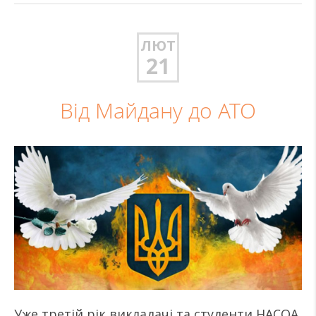
ЛЮТ
21
Від Майдану до АТО
Уже третій рік викладачі та студенти НАСОА