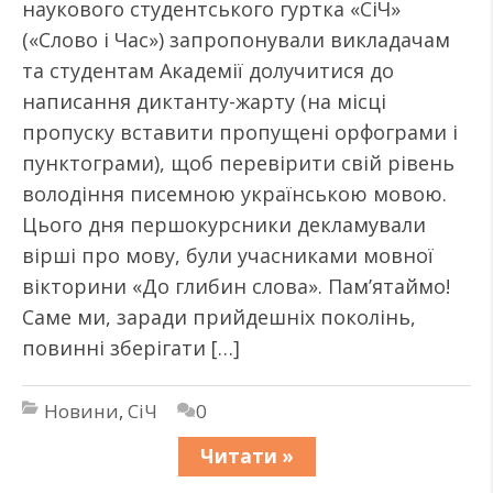
наукового студентського гуртка «СіЧ»
(«Слово і Час») запропонували викладачам
та студентам Академії долучитися до
написання диктанту-жарту (на місці
пропуску вставити пропущені орфограми і
пунктограми), щоб перевірити свій рівень
володіння писемною українською мовою.
Цього дня першокурсники декламували
вірші про мову, були учасниками мовної
вікторини «До глибин слова». Пам’ятаймо!
Саме ми, заради прийдешніх поколінь,
повинні зберігати […]
Новини
,
СіЧ
0
Читати »