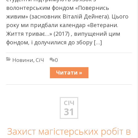
волонтерським фондом «Повернись
живим» (засновник Віталій Дейнега). Цього
року ми придбали календар «Ветерани.
Життя триває…» (2017) , випущений цим
фондом, і долучилися до збору […]
Новини
,
СіЧ
0
Читати »
СІЧ
31
Захист магістерських робіт в