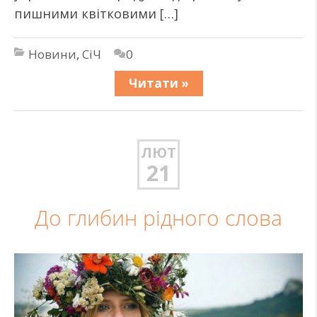
пишними квітковими […]
Новини
,
СіЧ
0
Читати »
ЛЮТ
21
До глибин рідного слова