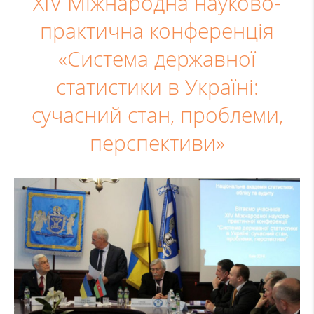
XIV Міжнародна науково-
практична конференція
«Система державної
статистики в Україні:
сучасний стан, проблеми,
перспективи»