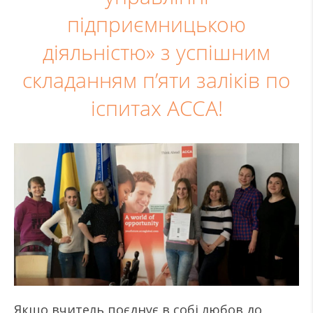
підприємницькою
діяльністю» з успішним
складанням п’яти заліків по
іспитах АССА!
Якщо вчитель поєднує в собі любов до