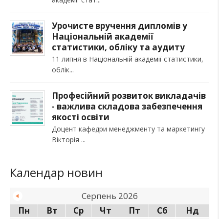
Урочисте вручення дипломів у
Національній академії
статистики, обліку та аудиту
11 липня в Національній академії статистики,
облік
Професійний розвиток викладачів
- важлива складова забезпечення
якості освіти
Доцент кафедри менеджменту та маркетингу
Вікторія
Календар новин
Серпень 2026
Пн
Вт
Ср
Чт
Пт
Сб
Нд