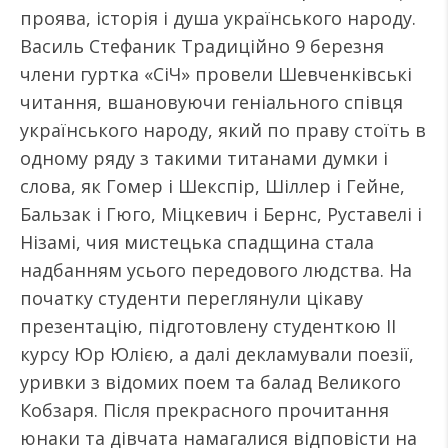
проява, історія і душа українського народу.
Василь Стефаник Традиційно 9 березня
члени гуртка «СіЧ» провели Шевченківські
читання, вшановуючи геніального співця
українського народу, який по праву стоїть в
одному ряду з такими титанами думки і
слова, як Гомер і Шекспір, Шіллер і Гейне,
Бальзак і Гюго, Міцкевич і Бернс, Руставелі і
Нізамі, чия мистецька спадщина стала
надбанням усього передового людства. На
початку студенти переглянули цікаву
презентацію, підготовлену студенткою ІІ
курсу Юр Юлією, а далі декламували поезії,
уривки з відомих поем та балад Великого
Кобзаря. Після прекрасного прочитання
юнаки та дівчата намагалися відповісти на