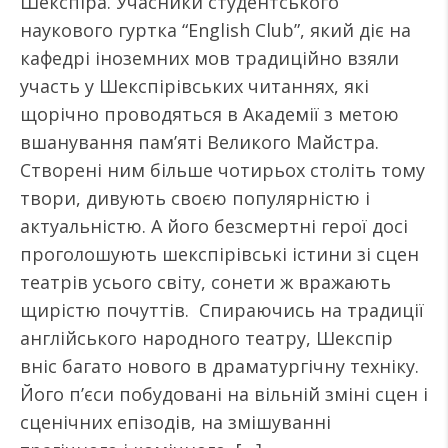
Шекспіра. Учасники студентського
наукового гуртка “English Club”, який діє на
кафедрі іноземних мов традиційно взяли
участь у Шекспірівських читаннях, які
щорічно проводяться в Академії з метою
вшанування пам’яті Великого Майстра.
Створені ним більше чотирьох століть тому
твори, дивують своєю популярністю і
актуальністю. А його безсмертні герої досі
проголошують шекспірівські істини зі сцен
театрів усього світу, сонети ж вражають
щирістю почуттів. Спираючись на традиції
англійського народного театру, Шекспір
вніс багато нового в драматургічну техніку.
Його п’єси побудовані на вільній зміні сцен і
сценічних епізодів, на змішуванні