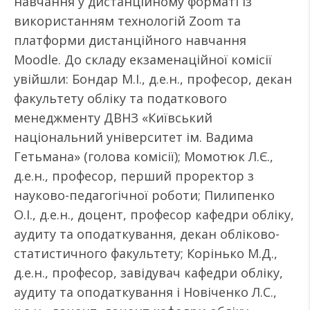
навчання у дистанційному форматі із
використанням технологій Zoom та
платформи дистанційного навчання
Moodle. До складу екзаменаційної комісії
увійшли: Бондар М.І., д.е.н., професор, декан
факультету обліку та податкового
менеджменту ДВНЗ «Київський
національний університет ім. Вадима
Гетьмана» (голова комісії); Момотюк Л.Є.,
д.е.н., професор, перший проректор з
науково-педагогічної роботи; Пилипенко
О.І., д.е.н., доцент, професор кафедри обліку,
аудиту та оподаткування, декан обліково-
статистичного факультету; Корінько М.Д.,
д.е.н., професор, завідувач кафедри обліку,
аудиту та оподаткування і Новіченко Л.С.,