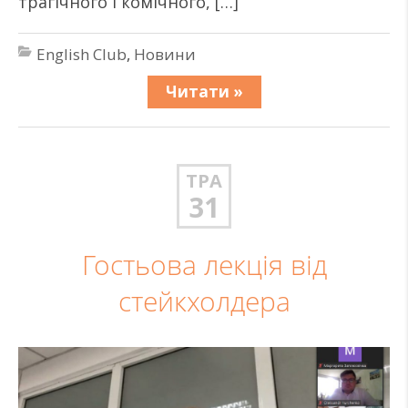
трагічного і комічного, […]
English Club
,
Новини
Читати »
ТРА
31
Гостьова лекція від
стейкхолдера