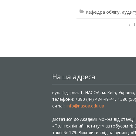
Кафедра обліку, аудит
←
Н
Наша адреса
вул. Підгірна, 1, НАСОА, м. Київ, Україна
телефони: +380 (44) 484-49-41, +380 (50
e-mail:
info@nasoa.edu.ua
Дістатися до Академії можна від станці
«Політехнічний інститут» автобусом №
таксі № 179. Виходити слід на зупинці 