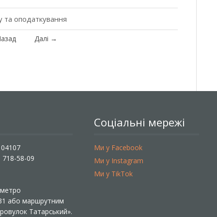
у та оподаткування
азад
Далі
→
Соціальні мережі
, 04107
Ми у Facebook
) 718-58-09
Ми у Instagram
Ми у TikTok
ї метро
 31 або маршрутним
«Провулок Татарський».