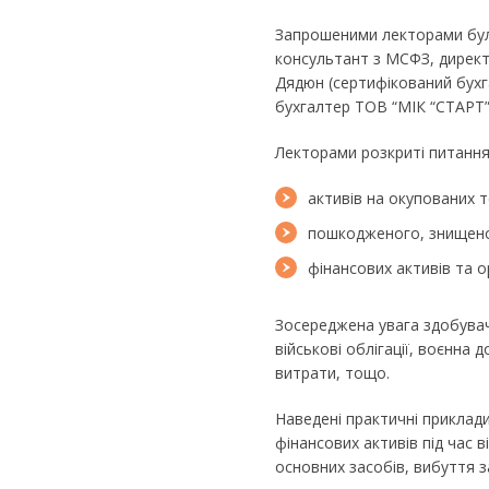
Запрошеними лекторами були
консультант з МСФЗ, дирек
Дядюн (сертифікований бухг
бухгалтер ТОВ “МІК “СТАРТ”,
Лекторами розкриті питання
активів на окупованих т
пошкодженого, знищено
фінансових активів та о
Зосереджена увага здобувачі
військові облігації, воєнна
витрати, тощо.
Наведені практичні приклади
фінансових активів під час ві
основних засобів, вибуття з