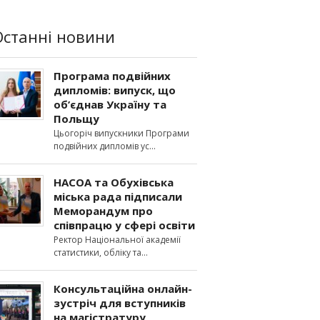
Останні новини
Програма подвійних
дипломів: випуск, що
об’єднав Україну та
Польщу
Цьогоріч випускники Програми
подвійних дипломів ус
НАСОА та Обухівська
міська рада підписали
Меморандум про
співпрацю у сфері освіти
Ректор Національної академії
статистики, обліку та
Консультаційна онлайн-
зустріч для вступників
на магістратуру