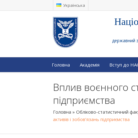
Українська
Націо
державний за
Головна
Академія
Вступ до Н
Вплив воєнного ста
підприємства
Головна
»
Обліково-статистичний фа
активів і зобов’язань підприємства