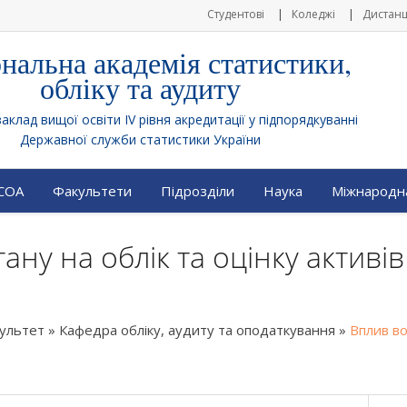
Студентові
Коледжі
Дистанц
нальна академія статистики,
обліку та аудиту
клад вищої освіти IV рівня акредитації у підпорядкуванні
Державної служби статистики України
АСОА
Факультети
Підрозділи
Наука
Міжнародна
ну на облік та оцінку активів
культет
»
Кафедра обліку, аудиту та оподаткування
»
Вплив во