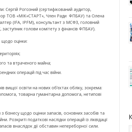
: Сергій Рогозний (сертифікований аудитор,
тор ТОВ «МІК«СТАРТ», Член Ради ФПБАУ) та Олена
алтер (IFA, IPFM), консультант з МСФЗ, головний
 заступник голови комітету з фінансів ФПБАУ).
 щодо оцінки:
ериторіях;
го та втраченого майна;
рендних операцій під час війни.
в вищої освіти на нових об’єктах обліку, зокрема:
 допомога, товарна гуманітарна допомога, нетипові
 з бізнесу щодо оцінки запасів, основних засобів та
йни. Розкриті податкові наслідки операцій із ліквідації
апасів внаслідок дії обставин непереборної сили.