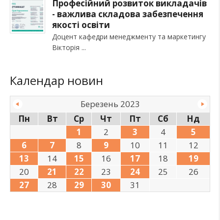
Професійний розвиток викладачів
- важлива складова забезпечення
якості освіти
Доцент кафедри менеджменту та маркетингу
Вікторія
Календар новин
Березень 2023
Пн
Вт
Ср
Чт
Пт
Сб
Нд
1
2
3
4
5
6
7
8
9
10
11
12
13
14
15
16
17
18
19
20
21
22
23
24
25
26
27
28
29
30
31