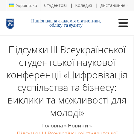
Студентові
Коледжі
Дистанційне на
Українська
Національна академія статистики,
обліку та аудиту
Підсумки ІІІ Всеукраїнської
студентської наукової
конференції «Цифровізація
суспільства та бізнесу:
виклики та можливості для
молоді»
Головна
»
Новини
»
Підсумки ІІІ Всеукраїнської студентської