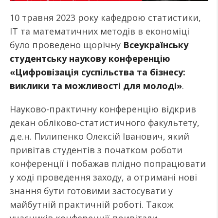
10 травня 2023 року кафедрою статистики,
IT та математичних методів в економіці
було проведено щорічну
Вс
еукраїнську
студентську
науков
у
конференці
ю
«
Цифровізація суспільства та бізнесу:
виклики та можливості для молоді
»
.
Науково-практичну конференцію відкрив
декан обліково-статистичного факультету,
д.е.н. Пилипенко Олексій Іванович, який
привітав студентів з початком роботи
конференції і побажав плідно попрацювати
у ході проведення заходу, а отримані нові
знання бути готовими застосувати у
майбутній практичній роботі. Також