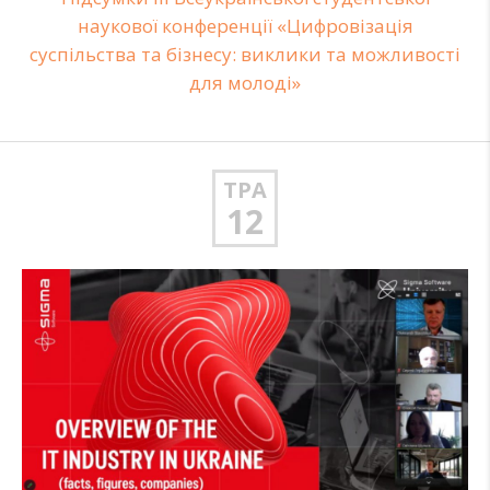
наукової конференції «Цифровізація
суспільства та бізнесу: виклики та можливості
для молоді»
ТРА
12