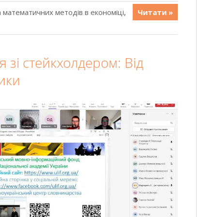
 математичних методів в економіці
,
Читати »
я зі стейкхолдером: Від
тики