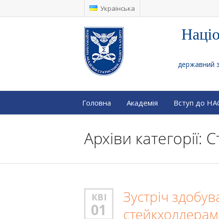
Українська
Націо
державний за
Головна
Академія
Вступ до Н
Архіви категорії: 
Зустріч здобува
КВІ
01
стейкхолдерами