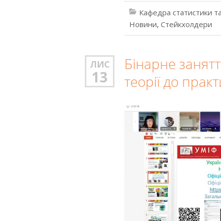
Кафедра статистики та
Новини
,
Стейкхолдери
Бінарне занятт
ЛИС
13
теорії до прак