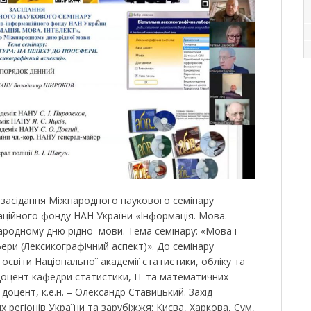
я засідання Міжнародного наукового семінару
ційного фонду НАН України «Інформація. Мова.
родному дню рідної мови. Тема семінару: «Мова і
ери (Лексикографічний аспект)». До семінару
освіти Національної академії статистики, обліку та
доцент кафедри статистики, ІТ та математичних
доцент, к.е.н. – Олександр Ставицький. Захід
х регіонів України та зарубіжжя: Києва, Харкова, Сум,