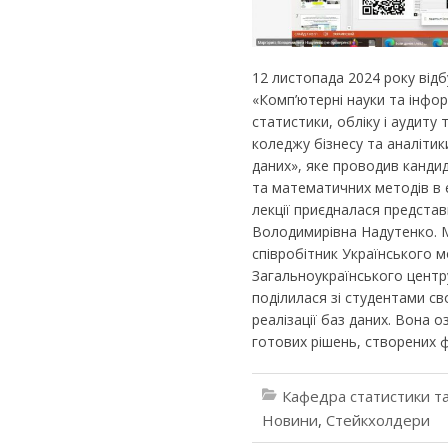
12 листопада 2024 року відб
«Комп’ютерні науки та інфор
статистики, обліку і аудит
коледжу бізнесу та аналітик
даних», яке проводив кандид
та математичних методів в 
лекції приєдналася предста
Володимирівна Надутенко. 
співробітник Українського 
Загальноукраїнського центр
поділилася зі студентами св
реалізації баз даних. Вона 
готових рішень, створених ф
Кафедра статистики та
Новини
,
Стейкхолдери