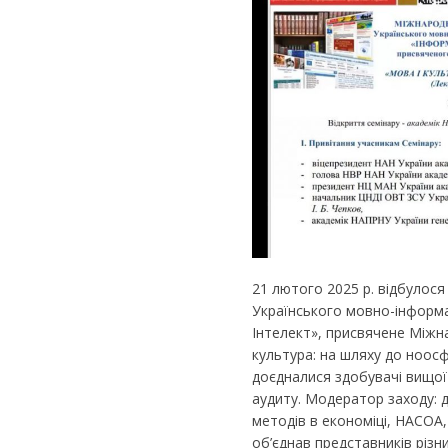
21 лютого 2025 р. відбулос
Українського мовно-інформа
Інтелект», присвячене Міжна
культура: на шляху до ноосф
доєдналися здобувачі вищої 
аудиту. Модератор заходу: 
методів в економіці, НАСОА, 
об’єднав представників різни