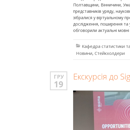
Полтавщини, Вінничини, Уман
представників уряду, наукови
зібралися у віртуальному пр
дослідження, поширення та 
обговорили актуальні мовні 
Кафедра статистики та
Новини
,
Стейкхолдери
Екскурсія до S
ГРУ
19