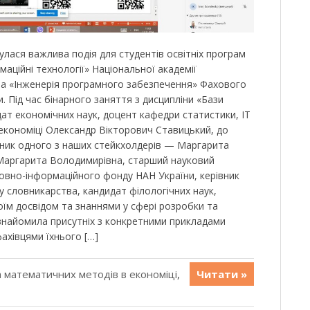
улася важлива подія для студентів освітніх програм
маційні технології» Національної академії
у та «Інженерія програмного забезпечення» Фахового
и. Під час бінарного заняття з дисципліни «Бази
ат економічних наук, доцент кафедри статистики, ІТ
економіці Олександр Вікторович Ставицький, до
вник одного з наших стейкхолдерів — Маргарита
Маргарита Володимирівна, старший науковий
мовно-інформаційного фонду НАН України, керівник
у словникарства, кандидат філологічних наук,
оїм досвідом та знаннями у сфері розробки та
ознайомила присутніх з конкретними прикладами
ахівцями їхнього […]
 математичних методів в економіці
,
Читати »