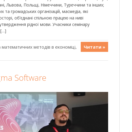
і, Львова, Польщі, Німеччини, Туреччини та інших;
х та громадських організацій, масмедіа, які
осторі, об’єднані спільною працею на ниві
утвердження рідної мови. Учасники семінару
[…]
 математичних методів в економіці
,
Читати »
igma Software