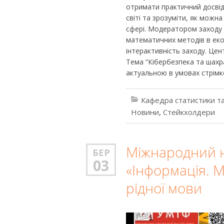
отримати практичний досвід
світі та зрозуміти, як можн
сфері. Модератором заходу в
математичних методів в екон
інтерактивність заходу. Цен
Тема “Кібербезпека та шахр
актуальною в умовах стрімк
Кафедра статистики та
Новини
,
Стейкхолдери
Міжнародний н
БЕР
03
«Інформація. М
рідної мови