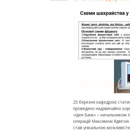
25 березня кафедрою статис
проведено надзвичайно кори
«Ідея Банк» – начальником 
операцій Максимом Ядвігою 
став унікальною можливістю 