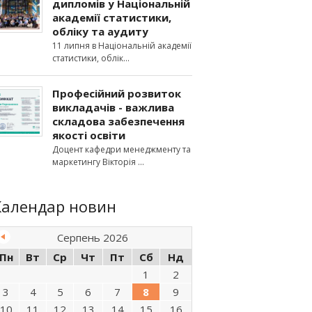
дипломів у Національній
академії статистики,
обліку та аудиту
11 липня в Національній академії
статистики, облік
Професійний розвиток
викладачів - важлива
складова забезпечення
якості освіти
Доцент кафедри менеджменту та
маркетингу Вікторія
Календар новин
Серпень 2026
Пн
Вт
Ср
Чт
Пт
Сб
Нд
1
2
3
4
5
6
7
8
9
10
11
12
13
14
15
16