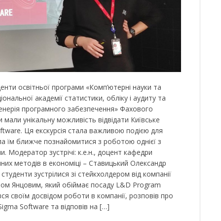
денти освітньої програми «Комп’ютерні науки та
іональної академії статистики, обліку і аудиту та
женерія програмного забезпечення» Фахового
и мали унікальну можливість відвідати Київське
oftware. Ця екскурсія стала важливою подією для
ила їм ближче познайомитися з роботою однієї з
и. Модератор зустрічі: к.е.н., доцент кафедри
чних методів в економіці – Ставицький Олександр
ї студенти зустрілися зі стейкхолдером від компанії
ром Янцовим, який обіймає посаду L&D Program
ся своїм досвідом роботи в компанії, розповів про
igma Software та відповів на […]