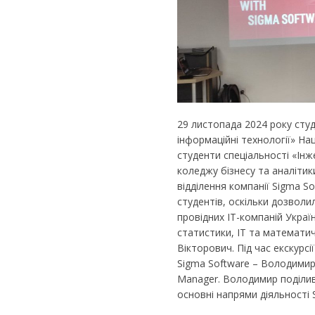
29 листопада 2024 року сту
інформаційні технології» Нац
студенти спеціальності «Ін
коледжу бізнесу та аналітик
відділення компанії Sigma S
студентів, оскільки дозвол
провідних ІТ-компаній Україн
статистики, ІТ та математи
Вікторович. Під час екскурсі
Sigma Software – Володими
Manager. Володимир поділив
основні напрями діяльності S