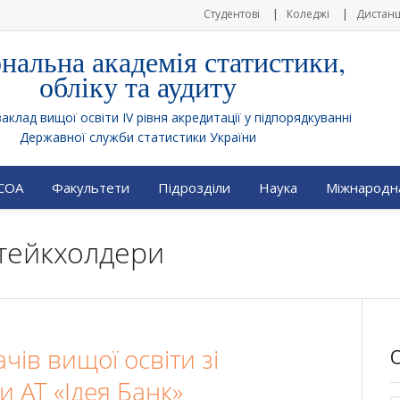
Студентові
Коледжі
Дистанц
нальна академія статистики,
обліку та аудиту
клад вищої освіти IV рівня акредитації у підпорядкуванні
Державної служби статистики України
АСОА
Факультети
Підрозділи
Наука
Міжнародна
Стейкхолдери
чів вищої освіти зі
 АТ «Ідея Банк»