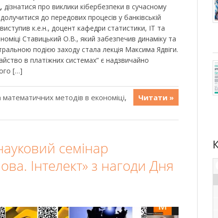
, дізнатися про виклики кібербезпеки в сучасному
а долучитися до передових процесів у банківській
иступив к.е.н., доцент кафедри статистики, IT та
оміці Ставицький О.В., який забезпечив динаміку та
тральною подією заходу стала лекція Максима Ядвіги.
айство в платіжних системах” є надзвичайно
ого […]
 математичних методів в економіці
,
Читати »
ауковий семінар
ова. Інтелект» з нагоди Дня