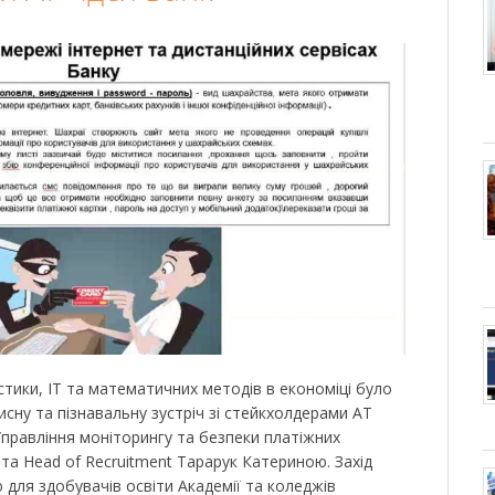
тики, ІТ та математичних методів в економіці було
сну та пізнавальну зустріч зі стейкхолдерами АТ
Управління моніторингу та безпеки платіжних
та Head of Recruitment Тарарук Катериною. Захід
для здобувачів освіти Академії та коледжів