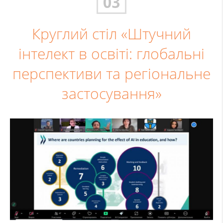
03
Круглий стіл «Штучний
інтелект в освіті: глобальні
перспективи та регіональне
застосування»