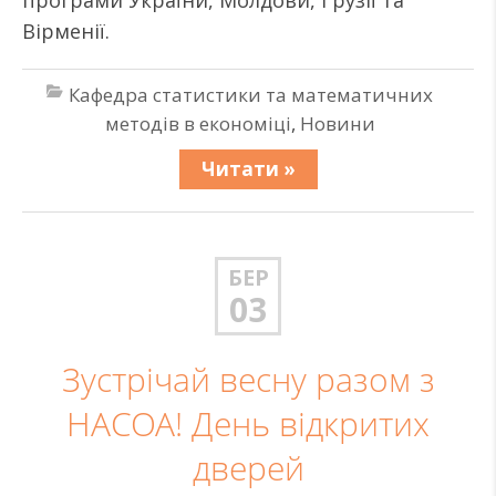
програми України, Молдови, Грузії та
Вірменії.
Кафедра статистики та математичних
методів в економіці
,
Новини
Читати »
БЕР
03
Зустрічай весну разом з
НАСОА! День відкритих
дверей