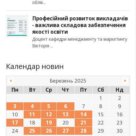
облік
Професійний розвиток викладачів
- важлива складова забезпечення
якості освіти
Доцент кафедри менеджменту та маркетингу
Вікторія
Календар новин
Березень 2025
Пн
Вт
Ср
Чт
Пт
Сб
Нд
1
2
3
4
5
6
7
8
9
10
11
12
13
14
15
16
17
18
19
20
21
22
23
24
25
26
27
28
29
30