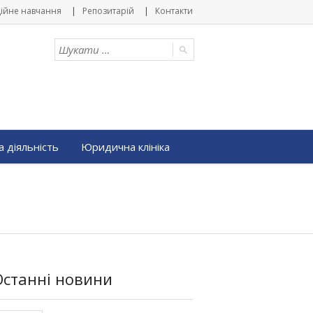
ійне навчання
Репозитарій
Контакти
 діяльність
Юридична клініка
Останні новини