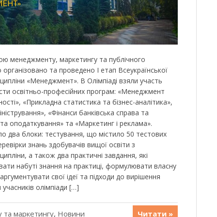
ою менеджменту, маркетингу та публічного
 організовано та проведено І етап Всеукраїнської
сципліни «Менеджмент». В Олімпіаді взяли участь
шести освітньо-професійних програм: «Менеджмент
ості», «Прикладна статистика та бізнес-аналітика»,
іністрування», «Фінанси банківська справа та
 та оподаткування» та «Маркетинг і реклама».
о два блоки: тестування, що містило 50 тестових
ревірки знань здобувачів вищої освіти з
ипліни, а також два практичні завдання, які
вати набуті знання на практиці, формулювати власну
аргументувати свої ідеї та підходи до вирішення
 учасників олімпіади […]
 та маркетингу
,
Новини
Читати »