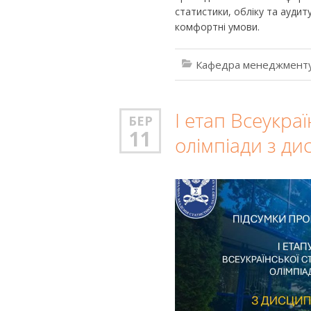
статистики, обліку та аудиту
комфортні умови.
Кафедра менеджменту
І етап Всеукраї
БЕР
11
олімпіади з д