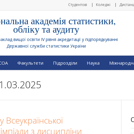
Студентові
Коледжі
Дистанц
нальна академія статистики,
обліку та аудиту
клад вищої освіти IV рівня акредитації у підпорядкуванні
Державної служби статистики України
АСОА
Факультети
Підрозділи
Наука
Міжнародна
1.03.2025
пу Всеукраїнської
лімпіади з дисципліни