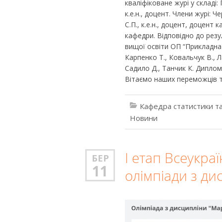
кваліфіковане журі у складі:
к.е.н., доцент. Члени журі: Ч
С.П., к.е.н., доцент, доцент
кафедри. Відповідно до рез
вищої освіти ОП “Прикладна 
Карпенко Т., Ковальчук В., 
Садило Д., Танчик К. Диплом
Вітаємо наших переможців та
Кафедра статистики та
Новини
І етап Всеукраї
БЕР
11
олімпіади з ди