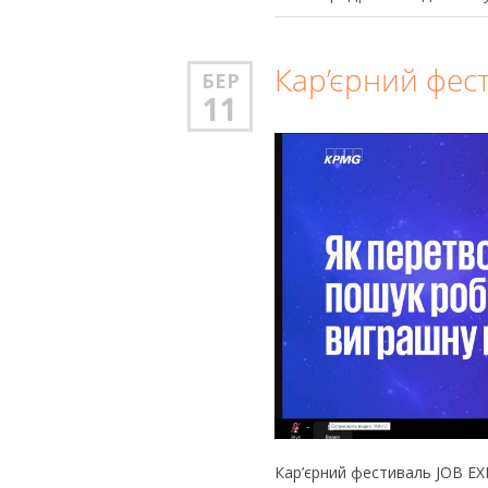
Кар’єрний фес
БЕР
11
Кар’єрний фестиваль JOB EX