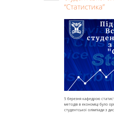
“Статистика”
5 березня кафедрою статист
методів в економіці було ор
студентської олімпіади з ди