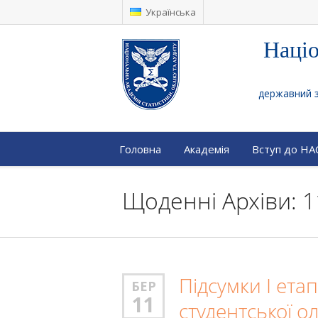
Українська
Націо
державний за
Головна
Академія
Вступ до Н
Щоденні Архіви: 1
Підсумки I ета
БЕР
11
студентської о