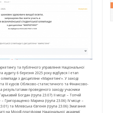
ркетингу та публічного управління Національної
та аудиту 6 березня 2025 року відбувся І етап
 олімпіади з дисципліни «Маркетинг». У заході
 та ІІІ курсів Обліково-статистичного та Фінансово-
За результатами проведеного заходу учасники
 Гарькавий Богдан (група 23.07) ІІ місце – Топчій
це – Григоращенко Марина (група 23.06) ІV місце –
3.01) та Мілевська Євгенія (група 23.06) Змагання
ті на Moodl-платформі Національної академії