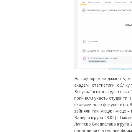
На кафедрі менеджменту, ма
академії статистики, обліку 
Всеукраїнської студентської
прийняли участь студенти ІІ
економічного факультетів. 
зайняли такі місця: І місце –
Валерія (група 23.05) ІІІ міс
Лаптєва Владислава (група 2
проводилися в онлайн форма