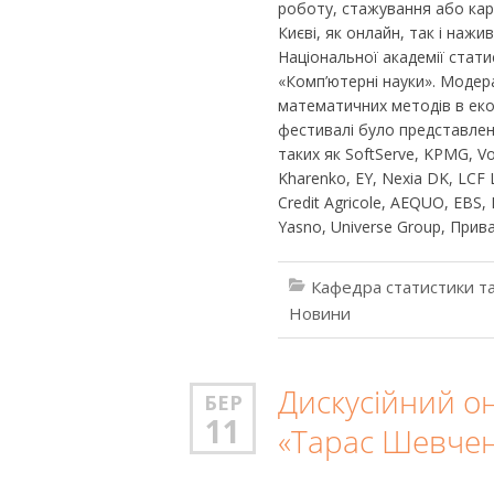
роботу, стажування або кар’є
Києві, як онлайн, так і наж
Національної академії статис
«Комп’ютерні науки». Модера
математичних методів в екон
фестивалі було представлено
таких як SoftServe, KPMG, Vo
Kharenko, EY, Nexia DK, LCF 
Credit Agricole, AEQUO, EBS, 
Yasno, Universe Group, Прив
Кафедра статистики та
Новини
Дискусійний о
БЕР
11
«Тарас Шевченк