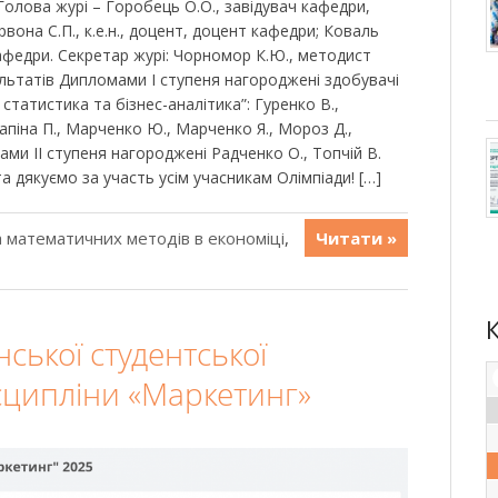
 Голова журі – Горобець О.О., завідувач кафедри,
ервона С.П., к.е.н., доцент, доцент кафедри; Коваль
 кафедри. Секретар журі: Чорномор К.Ю., методист
ультатів Дипломами I ступеня нагороджені здобувачі
статистика та бізнес-аналітика”: Гуренко В.,
Лапіна П., Марченко Ю., Марченко Я., Мороз Д.,
ами II ступеня нагороджені Радченко О., Топчій В.
 дякуємо за участь усім учасникам Олімпіади! […]
 математичних методів в економіці
,
Читати »
нської студентської
сципліни «Маркетинг»