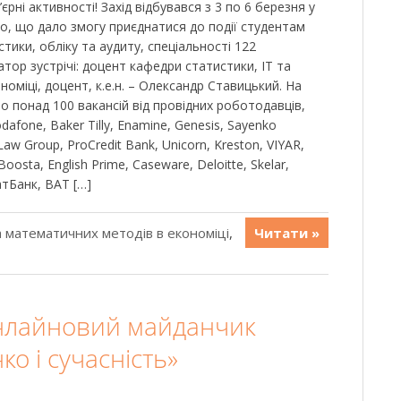
рні активності! Захід відбувався з 3 по 6 березня у
иво, що дало змогу приєднатися до події студентам
тики, обліку та аудиту, спеціальності 122
тор зустрічі: доцент кафедри статистики, ІТ та
оміці, доцент, к.е.н. – Олександр Ставицький. На
 понад 100 вакансій від провідних роботодавців,
dafone, Baker Tilly, Enamine, Genesis, Sayenko
Law Group, ProCredit Bank, Unicorn, Kreston, VIYAR,
Boosta, English Prime, Caseware, Deloitte, Skelar,
атБанк, BAT […]
 математичних методів в економіці
,
Читати »
нлайновий майданчик
о і сучасність»