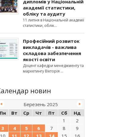
дипломів у Національній
академії статистики,
обліку та аудиту
11 липня в Національній академії
статистики, облік
Професійний розвиток
викладачів - важлива
складова забезпечення
якості освіти
Доцент кафедри менеджменту та
маркетингу Вікторія
Календар новин
Березень 2025
Пн
Вт
Ср
Чт
Пт
Сб
Нд
1
2
3
4
5
6
7
8
9
10
11
12
13
14
15
16