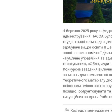
4 березня 2025 року кафедр
адміністрування НАСОА було
студентської олімпіади з ди
здобувачі вищої освіти ІІ 
зовнішньоекономічної діяльн
«Публічне управління та адм
страхування», «Облік, аудит
Конкурсне завдання включал
запитань для комплексної пе
теоретичного матеріалу дисц
оцінювали вміння застосову
позицію, обґрунтовувати та 
ситуаційних завдань. Роботи
Кафедра менеджменту