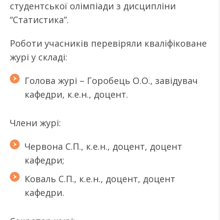
студентської олімпіади з дисципліни
“Статистика”.
Роботи учасників перевіряли кваліфіковане
журі у складі:
Голова журі – Горобець О.О., завідувач
кафедри, к.е.н., доцент.
Члени журі:
Червона С.П., к.е.н., доцент, доцент
кафедри;
Коваль С.П., к.е.н., доцент, доцент
кафедри.