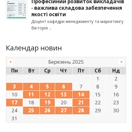
Професійний розвиток викладачів
- важлива складова забезпечення
якості освіти
Доцент кафедри менеджменту та маркетингу
Вікторія
Календар новин
Березень 2025
Пн
Вт
Ср
Чт
Пт
Сб
Нд
1
2
3
4
5
6
7
8
9
10
11
12
13
14
15
16
17
18
19
20
21
22
23
24
25
26
27
28
29
30
31