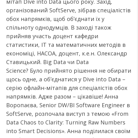
мітап Dive into Data цього року. Захід,
організований SoftServe, зібрав спеціалістів
обох напрямків, щоб об’єднати їх у
спільноту однодумців. В заході також
прийняв участь доцент кафедри
статистики, ІТ та математичних методів в
економіці, НАСОА, доцент, к.е.н. Олександр
Ставицький. Big Data чи Data
Science? Було прийнято рішення не обирати
щось одне, а об’єднатися у Dive into Data –
серію офлайн-мітапів для спеціалістів обох
напрямків. Адже разом – цікавіше! Анна
Воропаєва, Senior DW/BI Software Engineer в
SoftServe, розпочала виступ з темою «From
Data Chaos to Clarity: Turning Raw Numbers
into Smart Decisions». Анна поділилася своїм