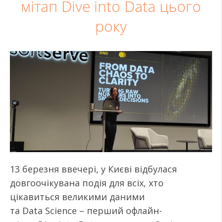
мітап Dive into Data цього
року
13 березня ввечері, у Києві відбулася
довгоочікувана подія для всіх, хто
цікавиться великими даними
та Data Science – перший офлайн-