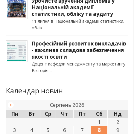
Урочисте вручення дипломів у
Національній академії
статистики, обліку та аудиту
11 липня в Національній академії статистики,
облік
Професійний розвиток викладачів
- важлива складова забезпечення
якості освіти
Доцент кафедри менеджменту та маркетингу
Вікторія
Календар новин
Серпень 2026
Пн
Вт
Ср
Чт
Пт
Сб
Нд
1
2
3
4
5
6
7
8
9