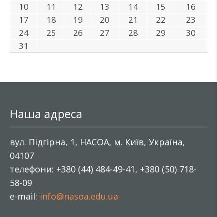
10
11
12
13
14
15
16
17
18
19
20
21
22
23
24
25
26
27
28
29
30
31
Наша адреса
вул. Підгірна, 1, НАСОА, м. Київ, Україна,
04107
телефони: +380 (44) 484-49-41, +380 (50) 718-
58-09
e-mail:
info@nasoa.edu.ua