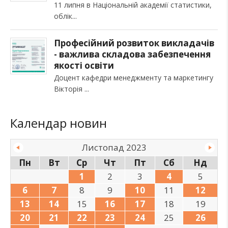
11 липня в Національній академії статистики,
облік
Професійний розвиток викладачів
- важлива складова забезпечення
якості освіти
Доцент кафедри менеджменту та маркетингу
Вікторія
Календар новин
Листопад 2023
Пн
Вт
Ср
Чт
Пт
Сб
Нд
1
2
3
4
5
6
7
8
9
10
11
12
13
14
15
16
17
18
19
20
21
22
23
24
25
26