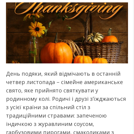
День подяки, який відмічають в останній
четвер листопада – сімейне американське
свято, яке прийнято святкувати у
родинному колі. Родичі і друзі з’їжджаються
з усієї країни за спільний стіл з
традиційними стравами: запеченою
індичкою з журавлиним соусом,
гарбузовими пирогами, смаколиками з