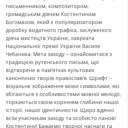
письменником, композитором,
громадським діячем Костянтином
Богомазом, який є популяризатором
доробку видатного графіка, заслуженого
діяча мистецтв України, лавреата
Національної премії України Василя
Чебаника. Мета заходу – ознайомитися з
традицією рутенського письма, що
відтворене в пам’ятках культових
канонічних творів православ’я. Шрифт –
візуальне зображення мови символами, які
збігаються з особливостями мовної мелодії,
торкаються своїм корінням глибини нашої
історії, нашої ідентичности. Щиро вдячні
всім учасникам заходу та особисто панові
Костянтину! Бажаємо творчої наснаги та