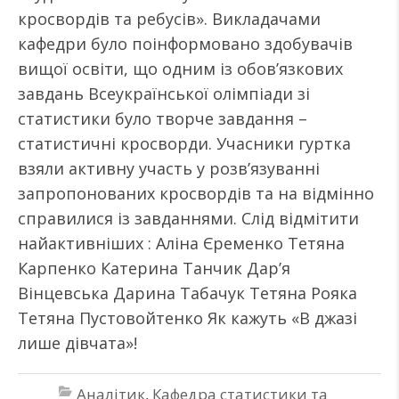
кросвордів та ребусів». Викладачами
кафедри було поінформовано здобувачів
вищої освіти, що одним із обов’язкових
завдань Всеукраїнської олімпіади зі
статистики було творче завдання –
статистичні кросворди. Учасники гуртка
взяли активну участь у розв’язуванні
запропонованих кросвордів та на відмінно
справилися із завданнями. Слід відмітити
найактивніших : Аліна Єременко Тетяна
Карпенко Катерина Танчик Дар’я
Вінцевська Дарина Табачук Тетяна Рояка
Тетяна Пустовойтенко Як кажуть «В джазі
лише дівчата»!
Аналітик
,
Кафедра статистики та