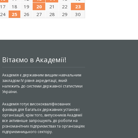
17
18
19
20
21
22
23
24
25
26
27
28
29
30
Вітаємо в Академії!
Академія є державним вищим навчальним
закладом IV рівня акредитації, який
належить до системи державної статистики
України.
Академія готує висококваліфікованих
фахівців для багатьох державних установ і
організацій, крім того, випускників Академії
все активніше запрошують до роботи на
різноманітних підприємствах та організаціях
підприємницького сектору.