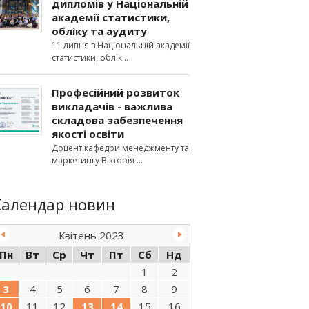
дипломів у Національній
академії статистики,
обліку та аудиту
11 липня в Національній академії
статистики, облік
Професійний розвиток
викладачів - важлива
складова забезпечення
якості освіти
Доцент кафедри менеджменту та
маркетингу Вікторія
Календар новин
Квітень 2023
Пн
Вт
Ср
Чт
Пт
Сб
Нд
1
2
3
4
5
6
7
8
9
10
11
12
13
14
15
16