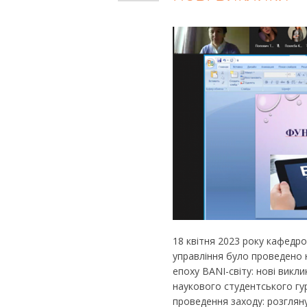
18 квітня 2023 року кафедр
управління було проведено 
епоху BANI-світу: нові викли
наукового студентського гур
проведення заходу: розгляну