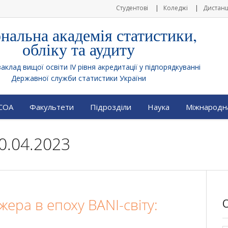
Студентові
Коледжі
Дистанц
нальна академія статистики,
обліку та аудиту
клад вищої освіти IV рівня акредитації у підпорядкуванні
Державної служби статистики України
АСОА
Факультети
Підрозділи
Наука
Міжнародна
0.04.2023
жера в епоху BANI-світу: