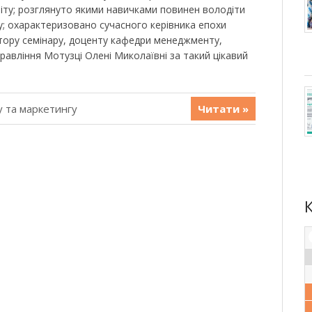
віту; розглянуто якими навичками повинен володіти
у; охарактеризовано сучасного керівника епохи
тору семінару, доценту кафедри менеджменту,
равління Мотузці Олені Миколаївні за такий цікавий
 та маркетингу
Читати »