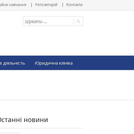
ійне навчання
Репозитарій
Контакти
 діяльність
Юридична клініка
Останні новини