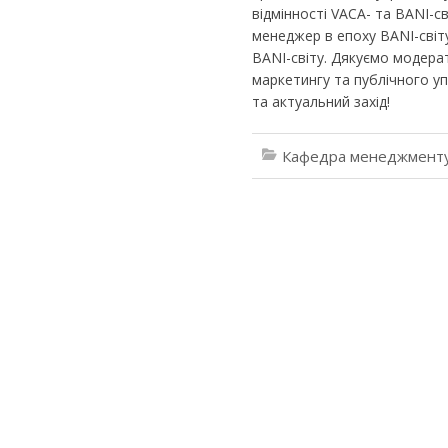
відмінності VACA- та BANI-с
менеджер в епоху BANI-світ
BANI-світу. Дякуємо модера
маркетингу та публічного уп
та актуальний захід!
Кафедра менеджменту