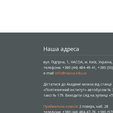
Наша адреса
вул. Підгірна, 1, НАСОА, м. Київ, Україна
телефони: +380 (44) 484-49-41, +380 (50
e-mail:
info@nasoa.edu.ua
Дістатися до Академії можна від станці
«Політехнічний інститут» автобусом №
таксі № 179. Виходити слід на зупинці 
Приймальна комісія
: 2 поверх, каб. 28
телефони: +380 (44) 484-47-78, +380 (97