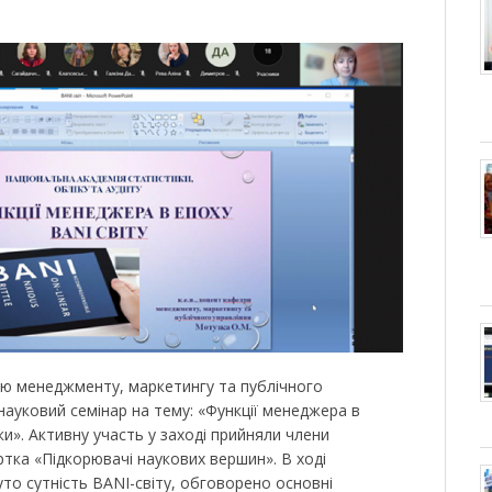
ою менеджменту, маркетингу та публічного
науковий семінар на тему: «Функції менеджера в
ки». Активну участь у заході прийняли члени
тка «Підкорювачі наукових вершин». В ході
то сутність BANI-світу, обговорено основні