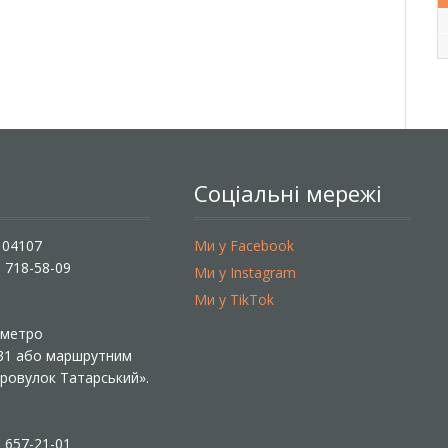
Соціальні мережі
, 04107
Ми у Facebook
) 718-58-09
Ми у Instagram
Ми у TikTok
ї метро
 31 або маршрутним
«Провулок Татарський».
) 657-21-01