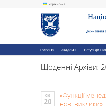
Українська
Націо
державний за
Головна
Академія
Вступ до Н
Щоденні Архіви: 2
«Функції менед
КВІ
20
нові виклики»