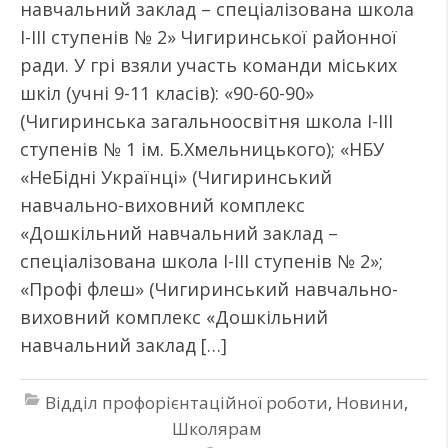
навчальний заклад – спеціалізована школа
І-ІІІ ступенів № 2» Чигиринської районної
ради. У грі взяли участь команди міських
шкіл (учні 9-11 класів): «90-60-90»
(Чигиринська загальноосвітня школа І-ІІІ
ступенів № 1 ім. Б.Хмельницького); «НБУ
«НеБідні Українці» (Чигиринський
навчально-виховний комплекс
«Дошкільний навчальний заклад –
спеціалізована школа І-ІІІ ступенів № 2»;
«Профі флеш» (Чигиринський навчально-
виховний комплекс «Дошкільний
навчальний заклад […]
Відділ профорієнтаційної роботи
,
Новини
,
Школярам