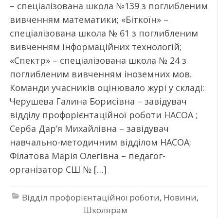
– спеціалізована школа №139 з поглибленим
вивченням математики; «Біткоїн» –
спеціалізована школа № 61 з поглибленим
вивченням інформаційних технологій;
«Спектр» – спеціалізована школа № 24 з
поглибленим вивченням іноземних мов.
Команди учасників оцінювало журі у складі:
Черушева Галина Борисівна – завідувач
відділу профорієнтаційної роботи НАСОА ;
Серба Дар’я Михайлівна – завідувач
навчально-методичним відділом НАСОА;
Філатова Марія Олегівна – педагог-
організатор СШ № […]
Відділ профорієнтаційної роботи
,
Новини
,
Школярам