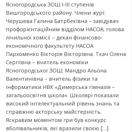
Ясногородська ЗОШ І-ІІІ ступенів
Вишгородського району. Члени журі:
Черушева Галина Батрбеківна – завідувач
профорієнтаційним відділом НАСОА; голова
лічильної комісії – декан фінансово-
економічного факультету НАСОА
Пархоменко Вікторія Вікторівна. Ткач Олена
Сергіївна – вчитель економіки
Ясногородської ЗОШ; Мандро Альона
Валентинівна – вчитель фізики та
інформатики НВК «Димерська гімназія –
загальоосвітня школа». Школярі показали
високий інтелектуальний рівень знань та
справжню акторську майстерність.
Яскравим моментом гри був конкурс
вболівальників, які вразили своєю […]