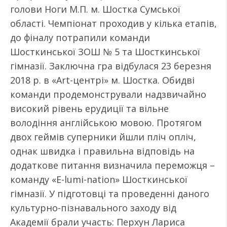
голови Ноги М.П. м. Шостка Сумської
області. Чемпіонат проходив у кілька етапів,
до фіналу потрапили команди
Шосткинської ЗОШ № 5 та Шосткинської
гімназії. Заключна гра відбулася 23 березня
2018 р. в «Art-центрі» м. Шостка. Обидві
команди продемонстрували надзвичайно
високий рівень ерудиції та вільне
володіння англійською мовою. Протягом
двох геймів суперники йшли пліч опліч,
однак швидка і правильна відповідь на
додаткове питання визначила переможця –
команду «E-lumi-nation» Шосткинської
гімназії. У підготовці та проведенні даного
культурно-пізнавального заходу від
Академії брали участь: Перхун Лариса