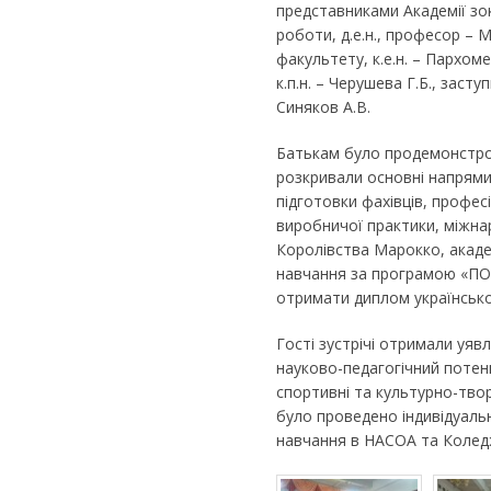
представниками Академії зо
роботи, д.е.н., професор – 
факультету, к.е.н. – Пархоме
к.п.н. – Черушева Г.Б., заст
Синяков А.В.
Батькам було продемонстров
розкривали основні напрями д
підготовки фахівців, профес
виробничої практики, міжна
Королівства Марокко, акаде
навчання за програмою «П
отримати диплом українсько
Гості зустрічі отримали уяв
науково-педагогічний потен
спортивні та культурно-твор
було проведено індивідуальн
навчання в НАСОА та Колед