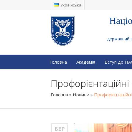
Українська
Націо
державний за
Головна
Академія
Вступ до Н
Профорієнтаційні 
Головна
»
Новини
»
Профорієнтаційні
БЕР