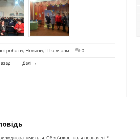
ної роботи
,
Новини
,
Школярам
0
азад
Далі
→
повідь
прилюднюватиметься.
Обов’язкові поля позначені
*