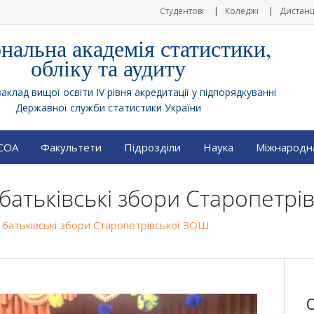
Студентові
Коледжі
Дистанц
нальна академія статистики,
обліку та аудиту
клад вищої освіти IV рівня акредитації у підпорядкуванні
Державної служби статистики України
АСОА
Факультети
Підрозділи
Наука
Міжнародна
батьківські збори Старопетрі
 батьківські збори Старопетрівської ЗОШ