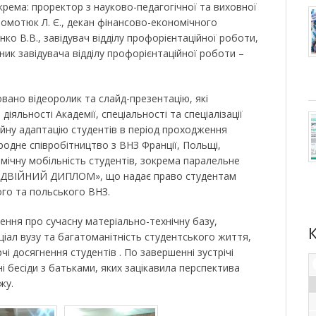
крема: проректор з науково-педагогічної та виховної
Момотюк Л. Є., декан фінансово-економічного
нко В.В., завідувач відділу профорієнтаційної роботи,
упник завідувача відділу профорієнтаційної роботи –
ано відеоролик та слайд-презентацію, які
іяльності Академії, спеціальності та спеціалізації
ійну адаптацію студентів в період проходження
родне співробітництво з ВНЗ Франції, Польщі,
мічну мобільність студентів, зокрема паралельне
ОДВІЙНИЙ ДИПЛОМ», що надає право студентам
го та польського ВНЗ.
лення про сучасну матеріально-технічну базу,
ціал вузу та багатоманітність студентського життя,
чі досягнення студентів . По завершенні зустрічі
і бесіди з батьками, яких зацікавила перспектива
жу.