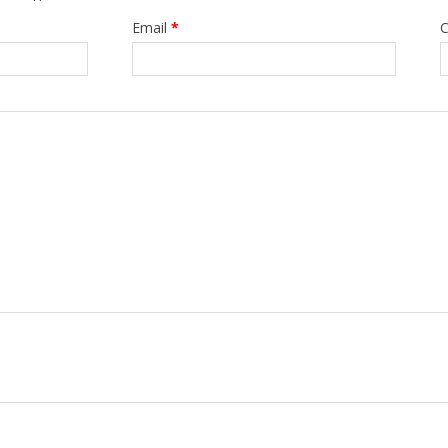
Email
*
С