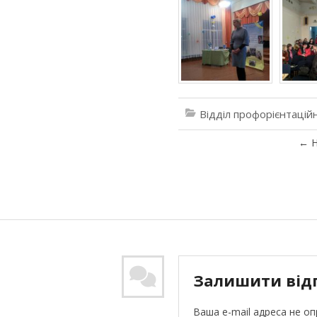
Відділ профорієнтацій
←
Н
Залишити від
Ваша e-mail адреса не о