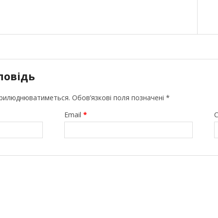
повідь
прилюднюватиметься.
Обов’язкові поля позначені
*
Email
*
С