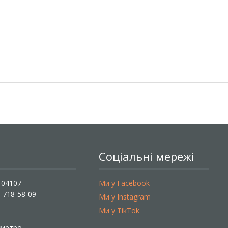
Соціальні мережі
, 04107
Ми у Facebook
) 718-58-09
Ми у Instagram
Ми у TikTok
ї метро