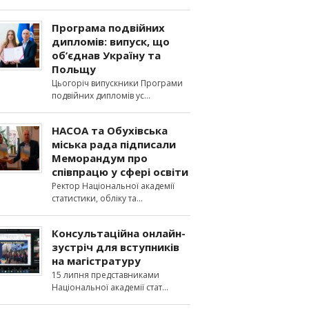
Програма подвійних
дипломів: випуск, що
об’єднав Україну та
Польщу
Цьогоріч випускники Програми
подвійних дипломів ус
НАСОА та Обухівська
міська рада підписали
Меморандум про
співпрацю у сфері освіти
Ректор Національної академії
статистики, обліку та
Консультаційна онлайн-
зустріч для вступників
на магістратуру
15 липня представниками
Національної академії стат