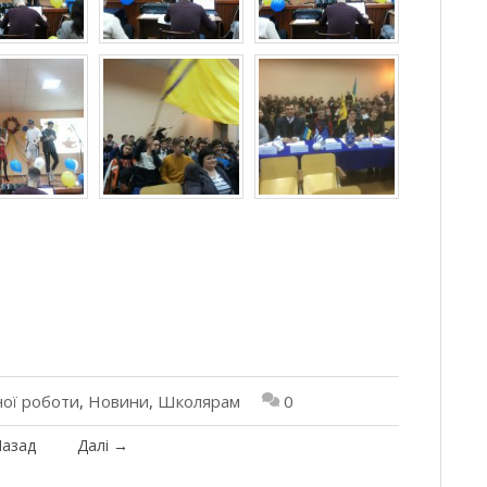
ної роботи
,
Новини
,
Школярам
0
азад
Далі
→