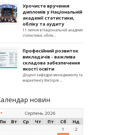
Урочисте вручення
дипломів у Національній
академії статистики,
обліку та аудиту
11 липня в Національній академії
статистики, облік
Професійний розвиток
викладачів - важлива
складова забезпечення
якості освіти
Доцент кафедри менеджменту та
маркетингу Вікторія
Календар новин
Серпень 2026
Пн
Вт
Ср
Чт
Пт
Сб
Нд
1
2