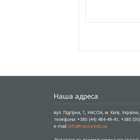
Наша адреса
вул. Підгірна, 1, НАСОА, м. Київ, Україна
телефони: +380 (44) 484-49-41, +380 (50
e-mail:
info@nasoa.edu.ua
Дістатися до Академії можна від станці