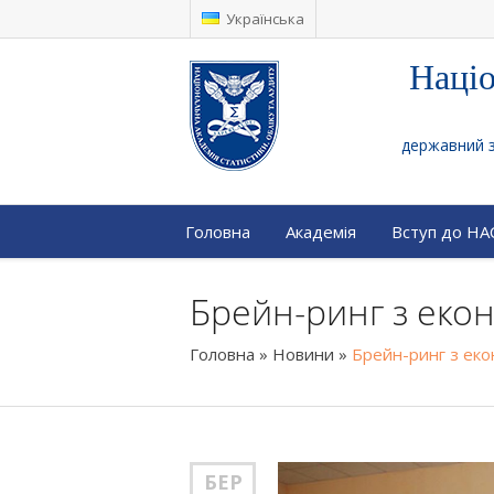
Українська
Націо
державний за
Головна
Академія
Вступ до Н
Брейн-ринг з еко
Головна
»
Новини
»
Брейн-ринг з еко
БЕР