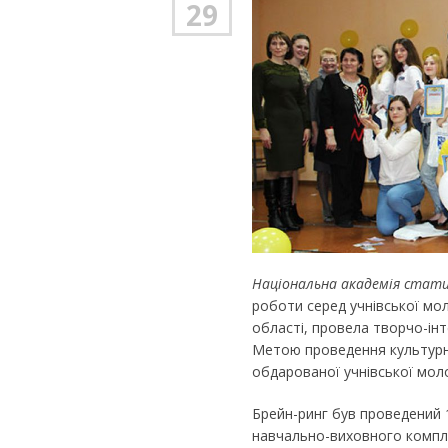
29
Національна академія стати
роботи серед учнівської мол
області, провела творчо-ін
Метою проведення культурно
обдарованої учнівської молод
Брейн-ринг був проведений 
навчально-виховного комп