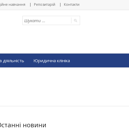
ійне навчання
Репозитарій
Контакти
 діяльність
Юридична клініка
Останні новини