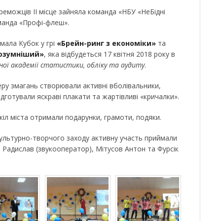
реможців ІІ місце зайняла команда «НБУ «НеБідні
команда «Профі-флеш».
ала Кубок у грі
«Брейн-ринг з економіки»
та
озумніший»
, яка відбудеться 17 квітня 2018 року в
ної академії статистики, обліку та аудиту
.
ру змагань створювали активні вболівальники,
підготували яскраві плакати та жартівливі «кричалки».
кіл міста отримали подарунки, грамоти, подяки.
 культурно-творчого заходу активну участь приймали
н Радислав (звукооператор), Мітусов Антон та Фурсік