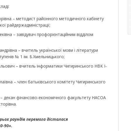
ладі:
орівна – методист районного методичного кабінету
кої райдержадміністрації;
ківна – завідувач профорієнтаційним відділом
ндрівна – вчитель української мови і літератури
тупенів № 1 ім. Б.Хмельницького;
льович – вчитель інформатики Чигиринського НВК І-
аївна – член батьківського комітету Чигиринського
ії – декан фінансово-економічного факультету НАСОА
торівна.
ьох раундів перемога дісталася
60-90».