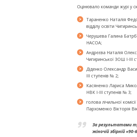
Оцінювало команди журі у ск
Тараненко Наталія Фед
відділу освіти Чигиринсь
Черушева Галина Батрбе
НАСОА;
Андрєєва Наталія Олекса
Чигиринської ЗОШ І-ІІІ с
Діденко Олександр Васи
ІІІ ступенів № 2;
Касяненко Лариса Микол
НВК І-ІІІ ступенів № 3;
голова лічильної коміс
Пархоменко Вікторія Вік
За результатами тр
жіночій збірній «90-