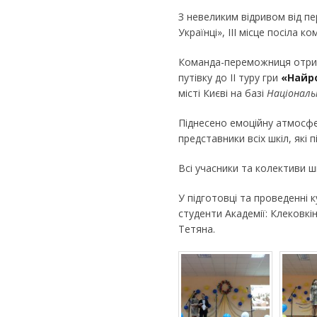
З невеликим відривом від пе
Українці», ІІІ місце посіла 
Команда-переможниця отрим
путівку до ІІ туру гри
«Найр
місті Києві на базі
Національ
Піднесено емоційну атмосфе
представники всіх шкіл, які 
Всі учасники та колективи ш
У підготовці та проведенні
студенти Академії: Клековкі
Тетяна.