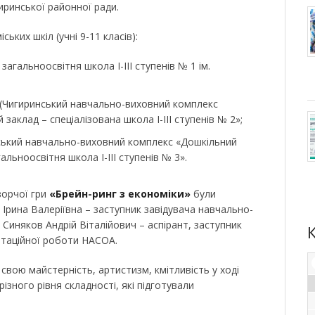
ринської районної ради.
ських шкіл (учні 9-11 класів):
загальноосвітня школа І-ІІІ ступенів № 1 ім.
» (Чигиринський навчально-виховний комплекс
заклад – спеціалізована школа І-ІІІ ступенів № 2»;
ський навчально-виховний комплекс «Дошкільний
альноосвітня школа І-ІІІ ступенів № 3».
ворчої гри
«Брейн-ринг з економіки»
були
 Ірина Валеріївна – заступник завідувача навчально-
Синяков Андрій Віталійович – аспірант, заступник
єнтаційної роботи НАСОА.
вою майстерність, артистизм, кмітливість у ході
ізного рівня складності, які підготували