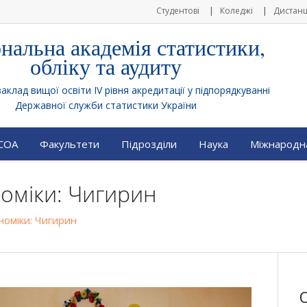
Студентові
Коледжі
Дистанц
нальна академія статистики,
обліку та аудиту
клад вищої освіти IV рівня акредитації у підпорядкуванні
Державної служби статистики України
АСОА
Факультети
Підрозділи
Наука
Міжнародна
номіки: Чигирин
номіки: Чигирин