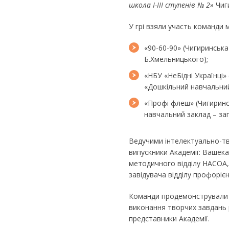
школа І-ІІІ ступенів № 2»
Чиги
У грі взяли участь команди мі
«90-60-90» (Чигиринська 
Б.Хмельницького);
«НБУ «НеБідні Українці
«Дошкільний навчальний 
«Профі флеш» (Чигирин
навчальний заклад – заг
Ведучими інтелектуально-т
випускники Академії: Вашека
методичного відділу НАСОА, 
завідувача відділу профорі
Команди продемонстрували с
виконання творчих завдань р
представники Академії.