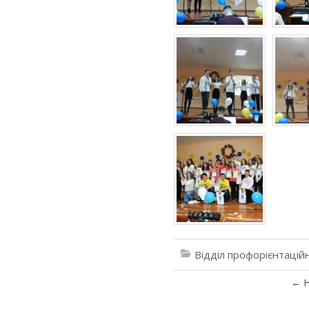
Відділ профорієнтацій
←
Н