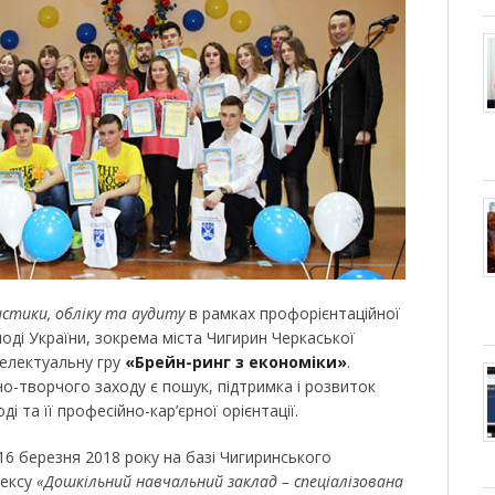
стики, обліку та аудиту
в рамках профорієнтаційної
оді України, зокрема міста Чигирин Черкаської
телектуальну гру
«Брейн-ринг з економіки»
.
-творчого заходу є пошук, підтримка і розвиток
і та її професійно-кар’єрної орієнтації.
16 березня 2018 року на базі Чигиринського
лексу
«Дошкільний навчальний заклад – спеціалізована