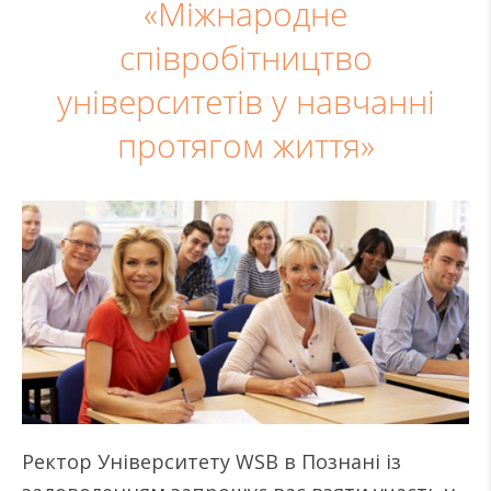
«Міжнародне
співробітництво
університетів у навчанні
протягом життя»
Ректор Університету WSB в Познані із