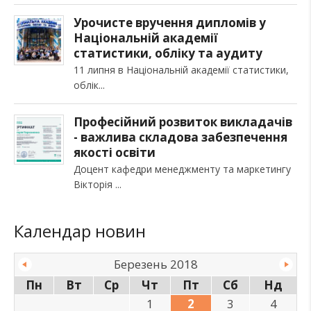
Урочисте вручення дипломів у
Національній академії
статистики, обліку та аудиту
11 липня в Національній академії статистики,
облік
Професійний розвиток викладачів
- важлива складова забезпечення
якості освіти
Доцент кафедри менеджменту та маркетингу
Вікторія
Календар новин
Березень 2018
Пн
Вт
Ср
Чт
Пт
Сб
Нд
1
2
3
4