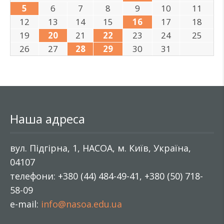
5
6
7
8
9
10
11
12
13
14
15
16
17
18
19
20
21
22
23
24
25
26
27
28
29
30
31
Наша адреса
вул. Підгірна, 1, НАСОА, м. Київ, Україна,
04107
телефони: +380 (44) 484-49-41, +380 (50) 718-
58-09
e-mail:
info@nasoa.edu.ua