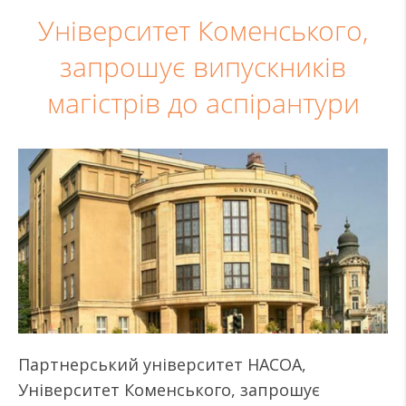
Університет Коменського,
запрошує випускників
магістрів до аспірантури
Партнерський університет НАСОА,
Університет Коменського, запрошує