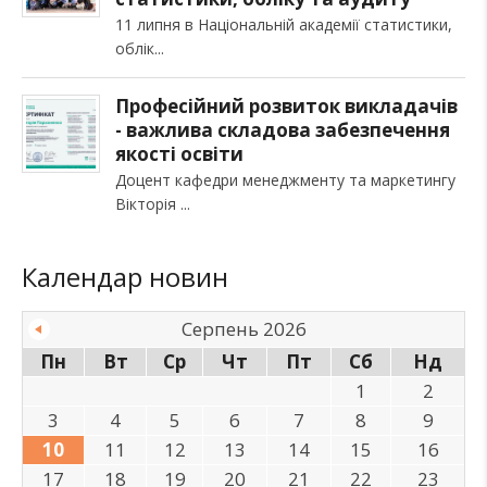
11 липня в Національній академії статистики,
облік
Професійний розвиток викладачів
- важлива складова забезпечення
якості освіти
Доцент кафедри менеджменту та маркетингу
Вікторія
Календар новин
Серпень 2026
Пн
Вт
Ср
Чт
Пт
Сб
Нд
1
2
3
4
5
6
7
8
9
10
11
12
13
14
15
16
17
18
19
20
21
22
23