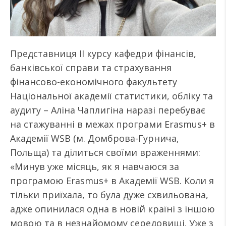
Представниця ІІ курсу кафедри фінансів,
банківської справи та страхування
фінансово-економічного факультету
Національної академії статистики, обліку та
аудиту – Аліна Чаплигіна наразі перебуває
на стажуванні в межах програми Erasmus+ в
Академії WSB (м. Домброва-Гурнича,
Польща) та ділиться своїми враженнями:
«Минув уже місяць, як я навчаюся за
програмою Erasmus+ в Академії WSB. Коли я
тільки приїхала, то була дуже схвильована,
адже опинилася одна в новій країні з іншою
мовою та в незнайомому середовищі. Уже з