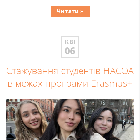
Читати »
КВІ
06
Стажування студентів НАСОА
в межах програми Erasmus+