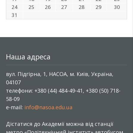
24
25
26
27
28
29
30
31
Наша адреса
вул. Підгірна, 1, НАСОА, м. Київ, Україна,
04107
телефони: +380 (44) 484-49-41, +380 (50) 718-
58-09
e-mail:
info@nasoa.edu.ua
Дістатися до Академії можна від станції
метро «Політехнічний інститут» автобусом