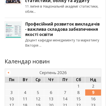
статистики, обліку та аудиту
11 липня в Національній академії статистики,
облік
Професійний розвиток викладачів
- важлива складова забезпечення
якості освіти
Доцент кафедри менеджменту та маркетингу
Вікторія
Календар новин
Серпень 2026
Пн
Вт
Ср
Чт
Пт
Сб
Нд
1
2
3
4
5
6
7
8
9
10
11
12
13
14
15
16
17
18
19
20
21
22
23