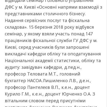
відвідали семінар Головного управління
ДФС у м. Києві «Основні напрями взаємодії з
представниками столичного бізнесу.
Надання сервісних послуг та фіскальна
складова». 15 березня 2018 року відбувся
семінар, у якому взяли участь понад 147
працівників фіскальної служби ГУ ДФС у м.
Києві, серед учасників були запрошені
викладачі кафедри обліку та оподаткування
Національної академії статистики, обліку та
аудиту: завідувач кафедри, д.пед.н.,
професор Теловата М.Т., головний
бухгалтер НАСОА Лишиленко Л.В., д.е.н.,
професор Пантелеєв В.П., к.е.н., доцент
Курило Г.М., к.е.н., доцент Юрченко О.А. З
вітальним словом перед присутніми