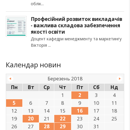
облік
Професійний розвиток викладачів
- важлива складова забезпечення
якості освіти
Доцент кафедри менеджменту та маркетингу
Вікторія
Календар новин
Березень 2018
Пн
Вт
Ср
Чт
Пт
Сб
Нд
1
2
3
4
5
6
7
8
9
10
11
12
13
14
15
16
17
18
19
20
21
22
23
24
25
26
27
28
29
30
31