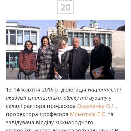
20
13-14 жовтня 2016 р. делегація
Національної
академії статистики, обліку та аудиту
у
складі ректора професора
Осауленка О.Г.
,
проректора професора
Момотюк Л.Є.
та
завідувача відділу міжнародного
співробітництва доцента Журавльова О.В.