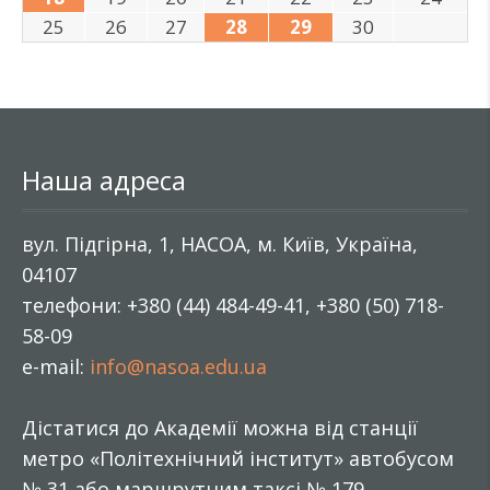
25
26
27
28
29
30
Наша адреса
вул. Підгірна, 1, НАСОА, м. Київ, Україна,
04107
телефони: +380 (44) 484-49-41, +380 (50) 718-
58-09
e-mail:
info@nasoa.edu.ua
Дістатися до Академії можна від станції
метро «Політехнічний інститут» автобусом
№ 31 або маршрутним таксі № 179.