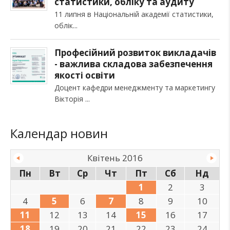
статистики, обліку та аудиту
11 липня в Національній академії статистики,
облік
Професійний розвиток викладачів
- важлива складова забезпечення
якості освіти
Доцент кафедри менеджменту та маркетингу
Вікторія
Календар новин
Квітень 2016
Пн
Вт
Ср
Чт
Пт
Сб
Нд
1
2
3
4
5
6
7
8
9
10
11
12
13
14
15
16
17
18
19
20
21
22
23
24