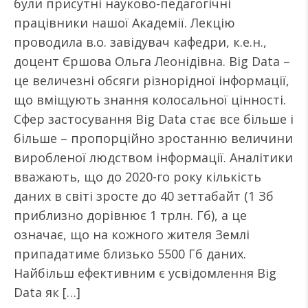
були присутні науково-педагогічні
працівники нашої Академії. Лекцію
проводила в.о. завідувач кафедри, к.е.н.,
доцент Єршова Ольга Леонідівна. Big Data –
це величезні обсяги різнорідної інформації,
що вміщують знання колосальної цінності.
Сфер застосування Big Data стає все більше і
більше – пропорційно зростанню величини
виробленої людством інформації. Аналітики
вважають, що до 2020-го року кількість
даних в світі зросте до 40 зеттабайт (1 Зб
приблизно дорівнює 1 трлн. Гб), а це
означає, що на кожного жителя Землі
припадатиме близько 5500 Гб даних.
Найбільш ефективним є усвідомлення Big
Data як […]