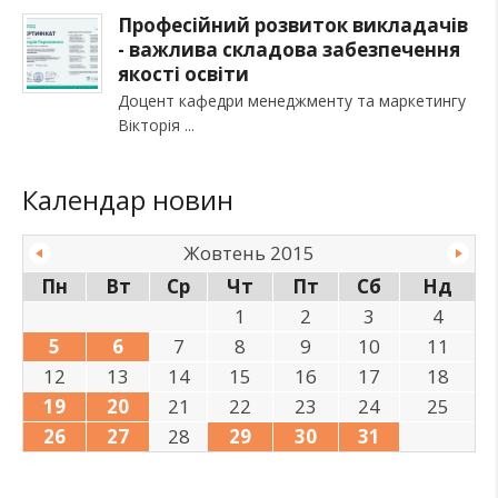
Професійний розвиток викладачів
- важлива складова забезпечення
якості освіти
Доцент кафедри менеджменту та маркетингу
Вікторія
Календар новин
Жовтень 2015
Пн
Вт
Ср
Чт
Пт
Сб
Нд
1
2
3
4
5
6
7
8
9
10
11
12
13
14
15
16
17
18
19
20
21
22
23
24
25
26
27
28
29
30
31