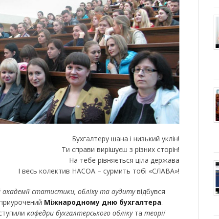
Бухгалтеру шана і низький уклін!
Ти справи вирішуєш з різних сторін!
На тебе рівняється ціла держава
І весь колектив НАСОА – сурмить тобі «СЛАВА»!
 академії статистики, обліку та аудиту
відбувся
 приурочений
Міжнародному дню бухгалтера
.
иступили
кафедри бухгалтерського обліку
та
теорії