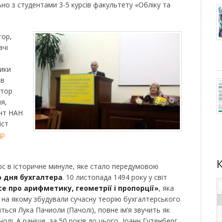
льно з студентами 3-5 курсів факультету «Обліку та
тор,
ачі
ники
ив
ктор
я,
нт НАН
іст
др
урс в історичне минуле, яке стало передумовою
 дня бухгалтера
. 10 листопада 1494 року у світ
се про арифметику, геометрії і пропорції»
, яка
на якому збудували сучасну теорію бухгалтерського
ться Лука Пачиоли (Пачолі), повне ім’я звучить як
лі. А раніше, за 50 років до цього, Іоанн Гутенберг