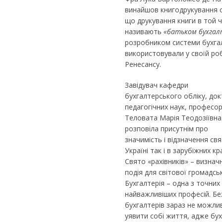
винайшов книгодрукування о
що друкування книги в той 
називають
«батьком бухгал
розробником системи бухгалт
використовували у своїй роб
Ренесансу.
Завідувач кафедри
бухгалтерського обліку, до
педагогічних наук, професо
Теловата Марія Теодозіївна
розповіла присутнім про
значимість і відзначення свя
Україні так і в зарубіжних кр
Свято «рахівників» – визнач
подія для світової громадськ
Бухгалтерія – одна з точних 
найважливіших професій. Бе
бухгалтерів зараз не можли
уявити собі життя, адже бух