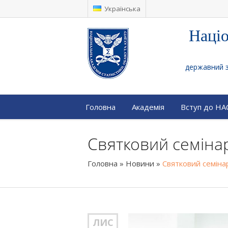
Українська
Націо
державний за
Головна
Академія
Вступ до Н
Святковий семіна
Головна
»
Новини
»
Святковий семіна
ЛИС