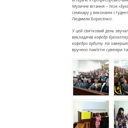
Музичне вітання – пісні
«Бух
семінару у виконанні студент
Людмили Борисенко.
У цей святковий день звучал
викладачів
кафедр бухгалтер
кафедри аудиту
. На заверше
вручено пам’ятні сувеніри та 