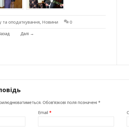
у та оподаткування
,
Новини
0
азад
Далі
→
повідь
прилюднюватиметься.
Обов’язкові поля позначені
*
Email
*
С