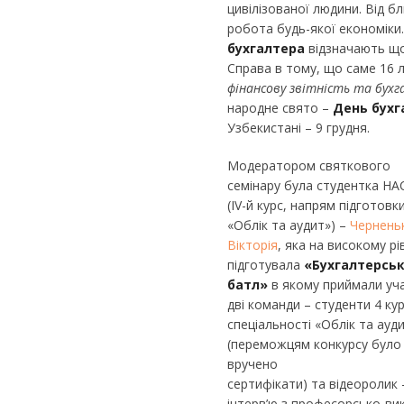
цивілізованої людини. Від б
робота будь-якої економіки.
бухгалтера
відзначають що
Справа в тому, що саме 16 
фінансову звітність та бухг
народне свято –
День бухг
Узбекистані – 9 грудня.
Модератором святкового
семінару була студентка Н
(IV-й курс, напрям підготовк
«Облік та аудит») –
Чернень
Вікторія
, яка на високому рі
підготувала
«Бухгалтерсь
батл»
в якому приймали уч
дві команди – студенти 4 ку
спеціальності «Облік та ауд
(переможцям конкурсу було
вручено
сертифікати) та відеоролик 
інтерв’ю з професорсько-ви