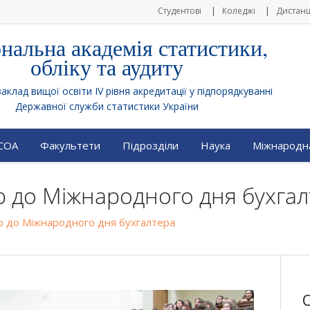
Студентові
Коледжі
Дистанц
нальна академія статистики,
обліку та аудиту
клад вищої освіти IV рівня акредитації у підпорядкуванні
Державної служби статистики України
АСОА
Факультети
Підрозділи
Наука
Міжнародна
р до Міжнародного дня бухга
р до Міжнародного дня бухгалтера