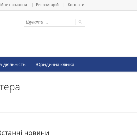
ійне навчання
Репозитарій
Контакти
 діяльність
Юридична клініка
лтера
Останні новини