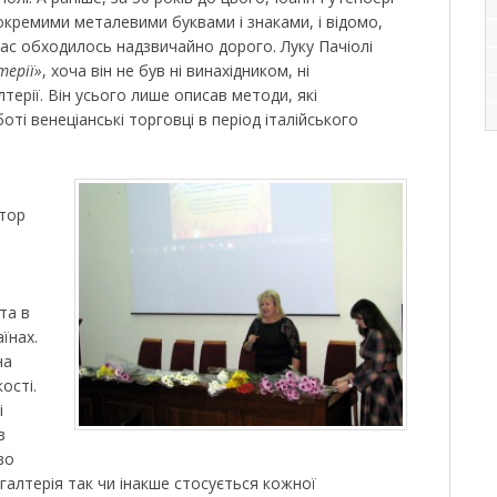
кремими металевими буквами і знаками, і відомо,
час обходилось надзвичайно дорого. Луку Пачіолі
терії»
, хоча він не був ні винахідником, ні
ерії. Він усього лише описав методи, які
оті венеціанські торговці в період італійського
ктор
р
та в
аїнах.
на
ості.
і
з
во
галтерія так чи інакше стосується кожної