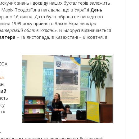
лискучих знань і досвіду наших бухгалтерів залежить
 Марія Теодозіївна нагадала, що в Україні
День
річно 16 липня. Дата була обрана не випадково.
липня 1999 року прийнято Закон України
«Про
алтерський облік в Україні»
. В Білорусі відзначається
алтера
– 18 листопада, в Казахстані – 6 жовтня, в
АСОА
и
ка
вні
кий
асть
рсу
ит»
–
кладацьким складом та працівниками бухгалтерії.