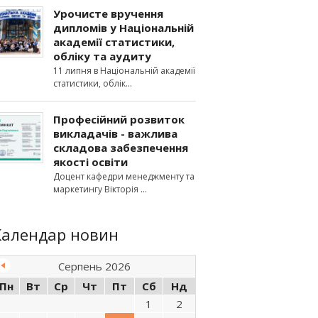
Урочисте вручення
дипломів у Національній
академії статистики,
обліку та аудиту
11 липня в Національній академії
статистики, облік
Професійний розвиток
викладачів - важлива
складова забезпечення
якості освіти
Доцент кафедри менеджменту та
маркетингу Вікторія
Календар новин
Серпень 2026
Пн
Вт
Ср
Чт
Пт
Сб
Нд
1
2