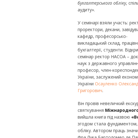
бухгалтерського обліку
, спі
аудиту».
У семінарі взяли участь: рек
проректори, декани, завідув
кафедр, професорсько-
викладацький склад, праців
бухгалтерії, студенти. Відкр
семінар ректор НАСОА – до
наук з державного управлінн
професор, член-кореспонде
України, заслужений економ
України
Осауленко Олексан
Григорович
.
Він провів невеличкий екск
святкування
Міжнародного
вийшла книга під назвою
«В
згодом стала фундаментом, 
обліку. Автором праць значи
Фра Лука Бартоломео де Пачо