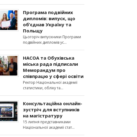
Програма подвійних
дипломів: випуск, що
об’єднав Україну та
Польщу
Цьогоріч випускники Програми
подвійних дипломів ус
НАСОА та Обухівська
міська рада підписали
Меморандум про
співпрацю у сфері освіти
Ректор Національної академії
статистики, обліку та
Консультаційна онлайн-
зустріч для вступників
на магістратуру
15 липня представниками
Національної академії стат