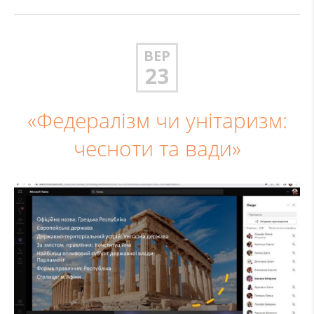
ВЕР
23
«Федералізм чи унітаризм:
чесноти та вади»