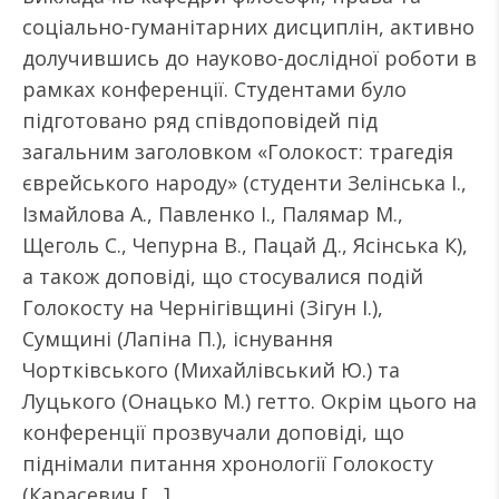
соціально-гуманітарних дисциплін, активно
долучившись до науково-дослідної роботи в
рамках конференції. Студентами було
підготовано ряд співдоповідей під
загальним заголовком «Голокост: трагедія
єврейського народу» (студенти Зелінська І.,
Ізмайлова А., Павленко І., Палямар М.,
Щеголь С., Чепурна В., Пацай Д., Ясінська К),
а також доповіді, що стосувалися подій
Голокосту на Чернігівщині (Зігун І.),
Сумщині (Лапіна П.), існування
Чортківського (Михайлівський Ю.) та
Луцького (Онацько М.) гетто. Окрім цього на
конференції прозвучали доповіді, що
піднімали питання хронології Голокосту
(Карасевич […]