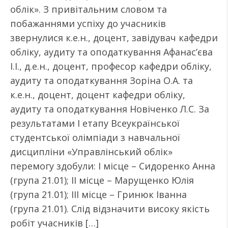
облік». З привітальним словом та
побажаннями успіху до учасників
звернулися к.е.н., доцент, завідувач кафедри
обліку, аудиту та оподаткування Афанас’єва
І.І., д.е.н., доцент, професор кафедри обліку,
аудиту та оподаткування Зоріна О.А. та
к.е.н., доцент, доцент кафедри обліку,
аудиту та оподаткування Новіченко Л.С. За
результатами І етапу Всеукраїнської
студентської олімпіади з навчальної
дисципліни «Управлінський облік»
перемогу здобули: І місце – Сидоренко Анна
(група 21.01); ІІ місце – Марущенко Юлія
(група 21.01); ІІІ місце – Гринюк Іванна
(група 21.01). Слід відзначити високу якість
робіт учасників […]