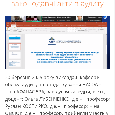
законодавчі акти з аудиту
20 березня 2025 року викладачі кафедри
обліку, аудиту та оподаткування НАСОА –
Інна АФАНАС’ЄВА, завідувач кафедри, к.е.н.,
доцент; Ольга ЛУБЕНЧЕНКО, д.е.н., професор;
Руслан КОСТИРКО, д.е.н., професор; Ніна
ОВСЮК, д.е.н., професор, прийняли участь у