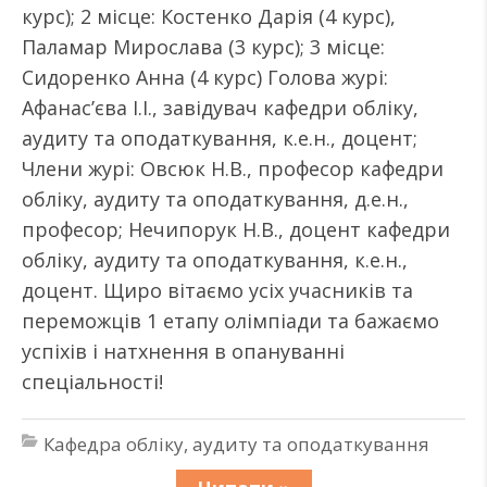
курс); 2 місце: Костенко Дарія (4 курс),
Паламар Мирослава (3 курс); 3 місце:
Сидоренко Анна (4 курс) Голова журі:
Афанас’єва І.І., завідувач кафедри обліку,
аудиту та оподаткування, к.е.н., доцент;
Члени журі: Овсюк Н.В., професор кафедри
обліку, аудиту та оподаткування, д.е.н.,
професор; Нечипорук Н.В., доцент кафедри
обліку, аудиту та оподаткування, к.е.н.,
доцент. Щиро вітаємо усіх учасників та
переможців 1 етапу олімпіади та бажаємо
успіхів і натхнення в опануванні
спеціальності!
Кафедра обліку, аудиту та оподаткування