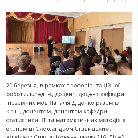
20 березня, в рамках профорієнтаційної
роботи, к.пед. н., доцент, доцент кафедри
іноземних мов Наталія Діденко разом із
к.е.н., доцентом, доцентом кафедри
статистики, IT та математичних методів в
економіці Олександром Ставицьким,
відвідали Спеціалізовану школу 216, Ліцей