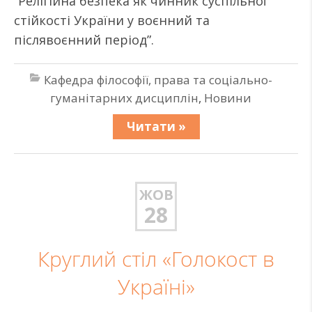
“Релігійна безпека як чинник суспільної
стійкості України у воєнний та
післявоєнний період”.
Кафедра філософії, права та соціально-
гуманітарних дисциплін
,
Новини
Читати »
ЖОВ
28
Круглий стіл «Голокост в
Україні»