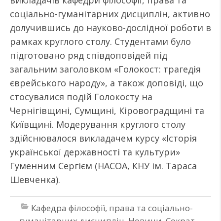
викладачів кафедри філософії, права та
соціально-гуманітарних дисциплін, активно
долучившись до науково-дослідної роботи в
рамках круглого столу. Студентами було
підготовано ряд співдоповідей під
загальним заголовком «Голокост: трагедія
єврейського народу», а також доповіді, що
стосувалися подій Голокосту на
Чернігівщині, Сумщині, Кіровоградщині та
Київщині. Модерування круглого столу
здійснювалося викладачем курсу «Історія
української державності та культури»
Гуменним Сергієм (НАСОА, КНУ ім. Тараса
Шевченка).
Кафедра філософії, права та соціально-
гуманітарних дисциплін
,
Новини
,
Сократ