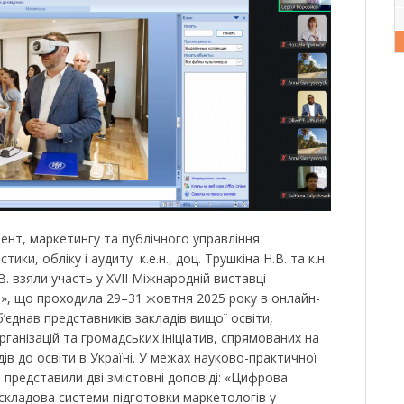
нт, маркетингу та публічного управління
тики, обліку і аудиту к.е.н., доц. Трушкіна Н.В. та к.н.
В. взяли участь у XVII Міжнародній виставці
ті», що проходила 29–31 жовтня 2025 року в онлайн-
б’єднав представників закладів вищої освіти,
рганізацій та громадських ініціатив, спрямованих на
дів до освіти в Україні. У межах науково-практичної
представили дві змістовні доповіді: «Цифрова
складова системи підготовки маркетологів у