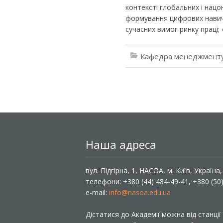
контексті глобальних і нацо
формування цифрових навичо
сучасних вимог ринку праці;
Кафедра менеджменту
Наша адреса
вул. Підгірна, 1, НАСОА, м. Київ, Україна
телефони: +380 (44) 484-49-41, +380 (50
e-mail:
info@nasoa.edu.ua
Дістатися до Академії можна від станці