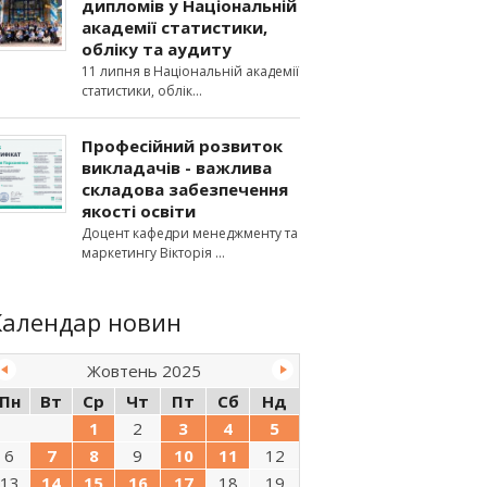
дипломів у Національній
академії статистики,
обліку та аудиту
11 липня в Національній академії
статистики, облік
Професійний розвиток
викладачів - важлива
складова забезпечення
якості освіти
Доцент кафедри менеджменту та
маркетингу Вікторія
Календар новин
Жовтень 2025
Пн
Вт
Ср
Чт
Пт
Сб
Нд
1
2
3
4
5
6
7
8
9
10
11
12
13
14
15
16
17
18
19