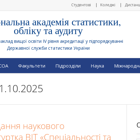
Студентові
Коледжі
Дистанц
нальна академія статистики,
обліку та аудиту
клад вищої освіти IV рівня акредитації у підпорядкуванні
Державної служби статистики України
АСОА
Факультети
Підрозділи
Наука
Міжнародна
1.10.2025
дання наукового
гуртка BIT «Спеціальності та