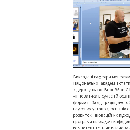
Викладачі кафедри менеджме
Національної академіїі статис
з держ. управл. Воробйов С.
«Інноватика в сучасній осві
форматі. Захід традиційно о
наукових установ, освітніх о
розвиток інноваційних підхо
програми викладачі кафедри 
компетентність як ключова 