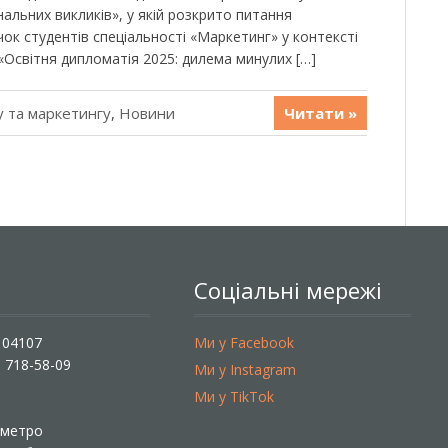
нальних викликів», у якій розкрито питання
к студентів спеціальності «Маркетинг» у контексті
 «Освітня дипломатія 2025: дилема минулих […]
 та маркетингу
,
Новини
Читати »
Соціальні мережі
, 04107
Ми у Facebook
) 718-58-09
Ми у Instagram
Ми у TikTok
ї метро