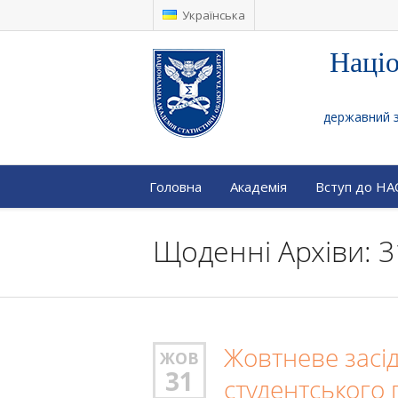
Українська
Націо
державний за
Головна
Академія
Вступ до Н
Щоденні Архіви: 3
Жовтневе засі
ЖОВ
31
студентського 