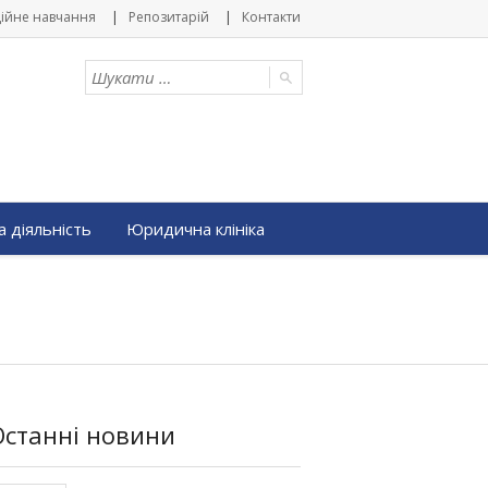
ійне навчання
Репозитарій
Контакти
 діяльність
Юридична клініка
Останні новини