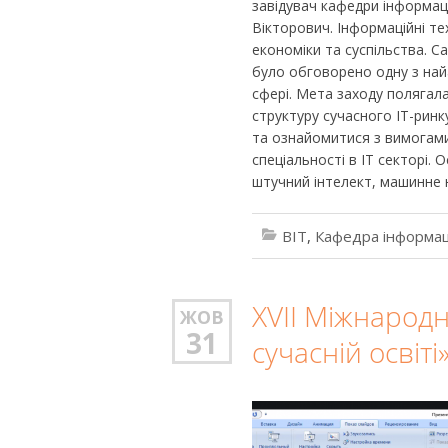
завідувач кафедри інформац
Вікторович. Інформаційні те
економіки та суспільства. С
було обговорено одну з найа
сфері. Мета заходу полягал
структуру сучасного ІТ-рин
та ознайомитися з вимогами 
спеціальності в ІТ секторі.
штучний інтелект, машинне 
BIT
,
Кафедра інформац
XVII Міжнародн
ЖОВ
31
сучасній освіті