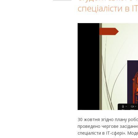
спеціалісти в І
30 жовтня згідно плану роб
проведено чергове засідання
спеціалісти в ІТ-сфері». Моде