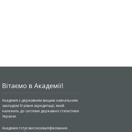
Вітаємо в Академії!
Академія є державним вищим навчальним
закладом IV рівня акредитації, який
належить до системи державної статистики
України.
Академія готує висококваліфікованих