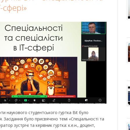
Т-сфері»
оти наукового студентського гуртка Bit було
. Засідання було присвячено темі «Спеціальності та
ратор зустрічі та керівник гуртка: к.е.н., доцент,