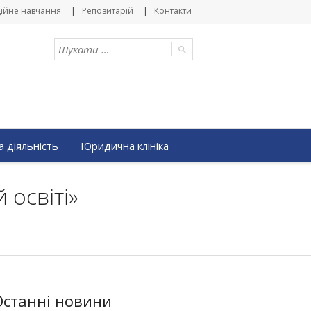
ійне навчання
Репозитарій
Контакти
 діяльність
Юридична клініка
 освіті»
Останні новини