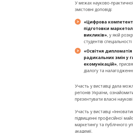
У межах науково-практичної
змістовні доповіді:
«Цифрова компетент
підготовки маркетол
викликів
»
, у якій ро
студентів спеціальності
«Освітня дипломатія
радикальних змін у 
екомунікацій
»
, присв
діалогу та налагодженн
Участь у виставці дала можл
регіонів України, ознайомит
презентувати власні науков
Участь у виставці «Інновати
підвищенні професійної май
маркетингу та публічного уп
академії.