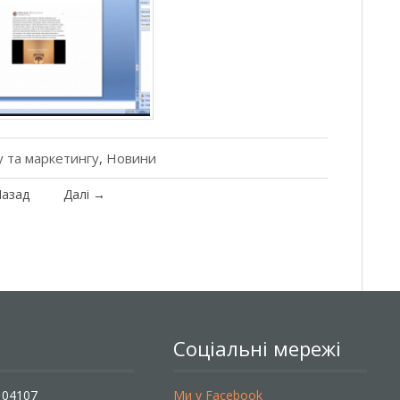
 та маркетингу
,
Новини
азад
Далі
→
Соціальні мережі
, 04107
Ми у Facebook