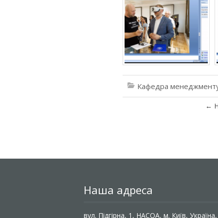
Кафедра менеджменту
←
Н
Наша адреса
вул. Підгірна, 1, НАСОА, м. Київ, Україна