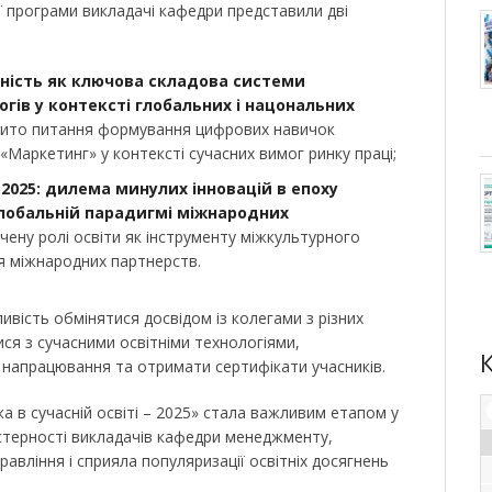
 програми викладачі кафедри представили дві
ність як ключова складова
системи
огів
у контексті глобальних і нацональних
зкрито питання формування цифрових навичок
 «Маркетинг» у контексті сучасних вимог ринку праці;
2025
:
дилема минулих інновацій
в епоху
глобальній парадигмі міжнародних
ячену ролі освіти як інструменту міжкультурного
я міжнародних партнерств.
ивість обмінятися досвідом із колегами з різних
ися з сучасними освітніми технологіями,
і напрацювання та отримати сертифікати учасників.
ка в сучасній освіті – 2025» стала важливим етапом у
стерності викладачів кафедри менеджменту,
равління і сприяла популяризації освітніх досягнень