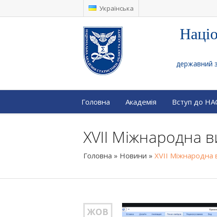
Українська
Націо
державний за
Головна
Академія
Вступ до Н
XVII Міжнародна ви
Головна
»
Новини
»
XVII Міжнародна в
ЖОВ