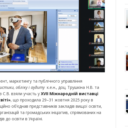
нт, маркетингу та публічного управління
истики, обліку і аудиту
к.е.н., доц. Трушкіна Н.В. та
в С.В. взяли участь у
XVII
Міжнародній виставці
віті»
, що проходила 29–31 жовтня 2025 року в
ційно об’єднав представників закладів вищої освіти,
рганізацій та громадських ініціатив, спрямованих на
ів до освіти в Україні.