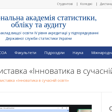
Студентові
Коледжі
Дистанц
нальна академія статистики,
обліку та аудиту
клад вищої освіти IV рівня акредитації у підпорядкуванні
Державної служби статистики України
АСОА
Факультети
Підрозділи
Наука
Міжнародна
ставка «Інноватика в сучасній
иставка «Інноватика в сучасній освіті»