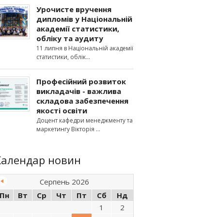
Урочисте вручення
дипломів у Національній
академії статистики,
обліку та аудиту
11 липня в Національній академії
статистики, облік
Професійний розвиток
викладачів - важлива
складова забезпечення
якості освіти
Доцент кафедри менеджменту та
маркетингу Вікторія
Календар новин
Серпень 2026
Пн
Вт
Ср
Чт
Пт
Сб
Нд
1
2