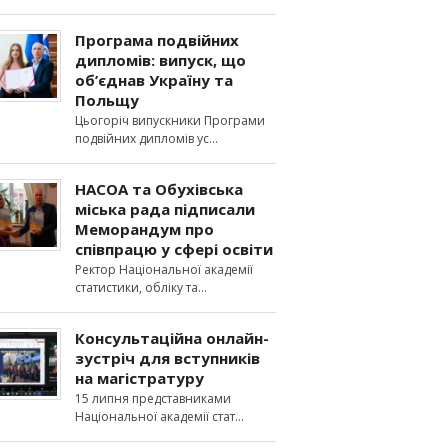
Програма подвійних
дипломів: випуск, що
об’єднав Україну та
Польщу
Цьогоріч випускники Програми
подвійних дипломів ус
НАСОА та Обухівська
міська рада підписали
Меморандум про
співпрацю у сфері освіти
Ректор Національної академії
статистики, обліку та
Консультаційна онлайн-
зустріч для вступників
на магістратуру
15 липня представниками
Національної академії стат