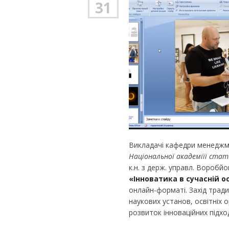
31
Викладачі кафедри менеджме
Національної академіїі стат
к.н. з держ. управл. Воробйо
«Інноватика в сучасній ос
онлайн-форматі. Захід тради
наукових установ, освітніх о
розвиток інноваційних підход