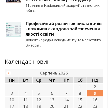
11 липня в Національній академії статистики,
облік
Професійний розвиток викладачів
- важлива складова забезпечення
якості освіти
Доцент кафедри менеджменту та маркетингу
Вікторія
Календар новин
Серпень 2026
Пн
Вт
Ср
Чт
Пт
Сб
Нд
1
2
3
4
5
6
7
8
9
10
11
12
13
14
15
16
17
18
19
20
21
22
23