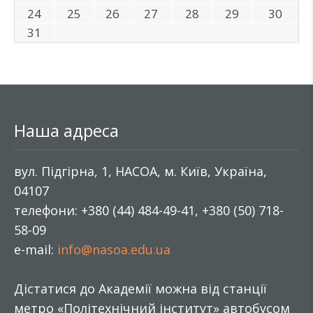
24
25
26
27
28
29
30
31
Наша адреса
вул. Підгірна, 1, НАСОА, м. Київ, Україна,
04107
телефони: +380 (44) 484-49-41, +380 (50) 718-
58-09
e-mail:
info@nasoa.edu.ua
Дістатися до Академії можна від станції
метро «Політехнічний інститут» автобусом