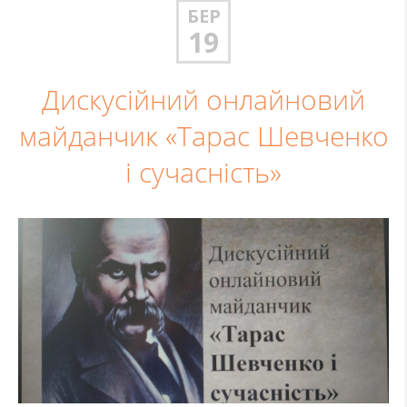
БЕР
19
Дискусійний онлайновий
майданчик «Тарас Шевченко
і сучасність»