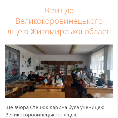
Візит до
Великокоровинецького
ліцею Житомирської області
Ще вчора Стецюк Карина була ученицею
Великокоровинецького ліцею