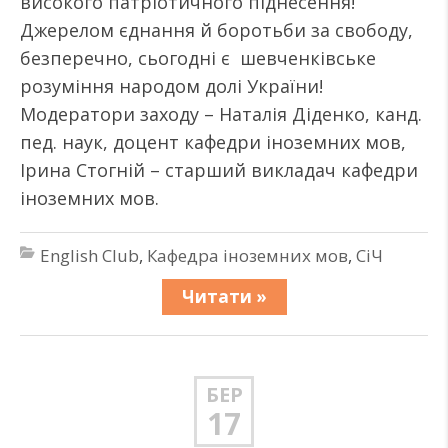
високого патріотичного піднесення!
Джерелом єднання й боротьби за свободу,
безперечно, сьогодні є шевченківське
розуміння народом долі України!
Модератори заходу – Наталія Діденко, канд.
пед. наук, доцент кафедри іноземних мов,
Ірина Стогній – старший викладач кафедри
іноземних мов.
English Club
,
Кафедра іноземних мов
,
СіЧ
Читати »
БЕР
17