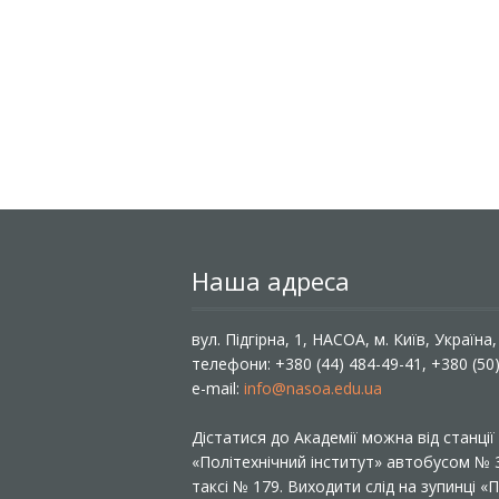
Наша адреса
вул. Підгірна, 1, НАСОА, м. Київ, Україна
телефони: +380 (44) 484-49-41, +380 (50
e-mail:
info@nasoa.edu.ua
Дістатися до Академії можна від станці
«Політехнічний інститут» автобусом №
таксі № 179. Виходити слід на зупинці 