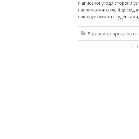
підписаної угоди сторони у
напрямками: спільні дослідн
викладачами та студентами, і
Відділ міжнародного с
←
Н