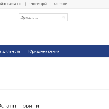
ійне навчання
Репозитарій
Контакти
 діяльність
Юридична клініка
Останні новини