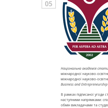
05
Національна академія стати
міжнародної науково-освітнь
міжнародної науково-освітнь
Business and Entrepreneurship (
В рамках підписаної угоди 
наступними напрямками: спіл
обмін викладачами та студен