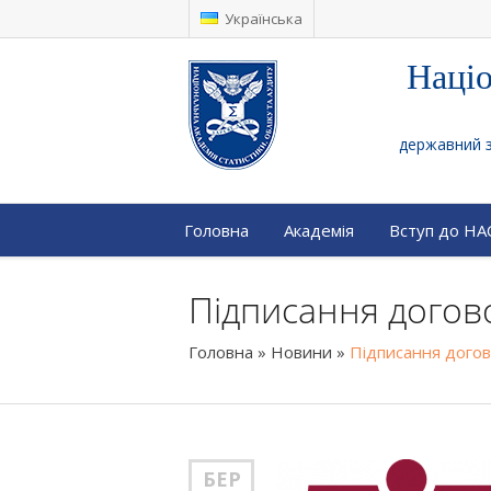
Українська
Націо
державний за
Головна
Академія
Вступ до Н
Підписання догов
Головна
»
Новини
»
Підписання догов
БЕР