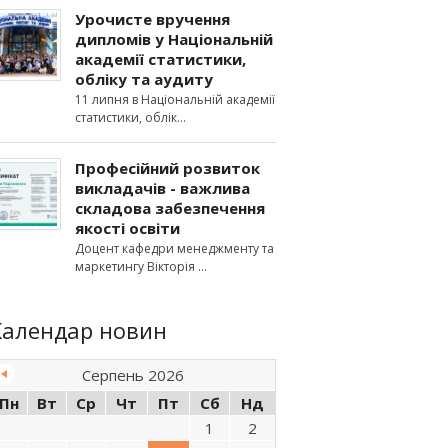
Урочисте вручення
дипломів у Національній
академії статистики,
обліку та аудиту
11 липня в Національній академії
статистики, облік
Професійний розвиток
викладачів - важлива
складова забезпечення
якості освіти
Доцент кафедри менеджменту та
маркетингу Вікторія
Календар новин
Серпень 2026
Пн
Вт
Ср
Чт
Пт
Сб
Нд
1
2