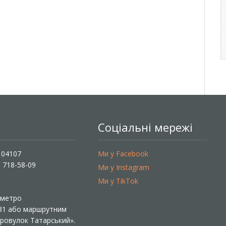
Соціальні мережі
, 04107
Ми у Facebook
) 718-58-09
Ми у Instagram
Ми у TikTok
ї метро
 31 або маршрутним
«Провулок Татарський».