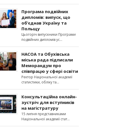
Програма подвійних
дипломів: випуск, що
об’єднав Україну та
Польщу
Цьогоріч випускники Програми
подвійних дипломів ус
НАСОА та Обухівська
міська рада підписали
Меморандум про
співпрацю у сфері освіти
Ректор Національної академії
статистики, обліку та
Консультаційна онлайн-
зустріч для вступників
на магістратуру
15 липня представниками
Національної академії стат