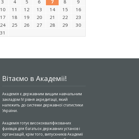
3
4
5
6
7
8
9
10
11
12
13
14
15
16
17
18
19
20
21
22
23
24
25
26
27
28
29
30
31
Вітаємо в Академії!
Академія є державним вищим навчальним
закладом IV рівня акредитації, який
належить до системи державної статистики
України.
Академія готує висококваліфікованих
фахівців для багатьох державних установ і
організацій, крім того, випускників Академії