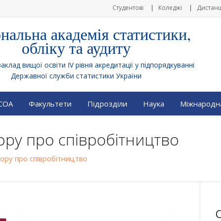
Студентові
Коледжі
Дистанц
нальна академія статистики,
обліку та аудиту
клад вищої освіти IV рівня акредитації у підпорядкуванні
Державної служби статистики України
АСОА
Факультети
Підрозділи
Наука
Міжнародна
ору про співробітництво
ору про співробітництво