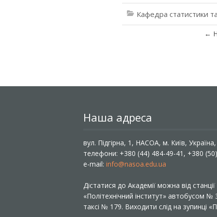
Кафедра статистики та
←
Н
Наша адреса
вул. Підгірна, 1, НАСОА, м. Київ, Україна
телефони: +380 (44) 484-49-41, +380 (50
e-mail:
info@nasoa.edu.ua
Дістатися до Академії можна від станці
«Політехнічний інститут» автобусом №
таксі № 179. Виходити слід на зупинці 