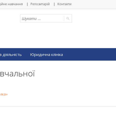
ійне навчання
Репозитарій
Контакти
 діяльність
Юридична клініка
авчальної
тика»