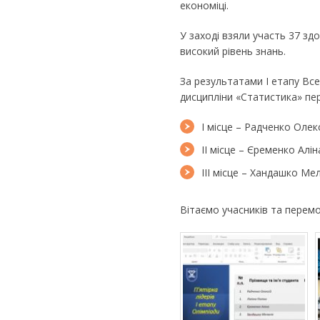
економіці.
У заході взяли участь 37 зд
високий рівень знань.
За результатами І етапу Все
дисципліни «Статистика» пе
І місце – Радченко Олекс
ІІ місце – Єременко Аліна
ІІІ місце – Хандашко Мел
Вітаємо учасників та перем