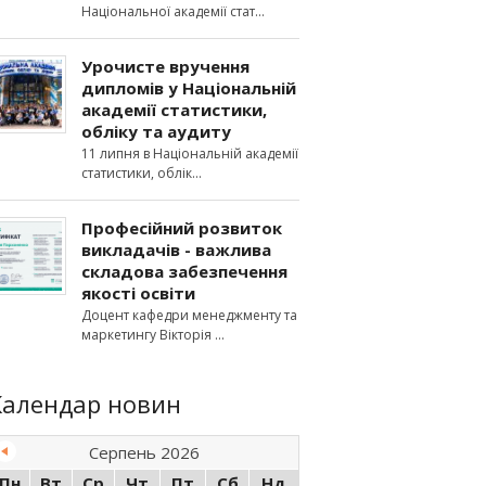
Національної академії стат
Урочисте вручення
дипломів у Національній
академії статистики,
обліку та аудиту
11 липня в Національній академії
статистики, облік
Професійний розвиток
викладачів - важлива
складова забезпечення
якості освіти
Доцент кафедри менеджменту та
маркетингу Вікторія
Календар новин
Серпень 2026
Пн
Вт
Ср
Чт
Пт
Сб
Нд