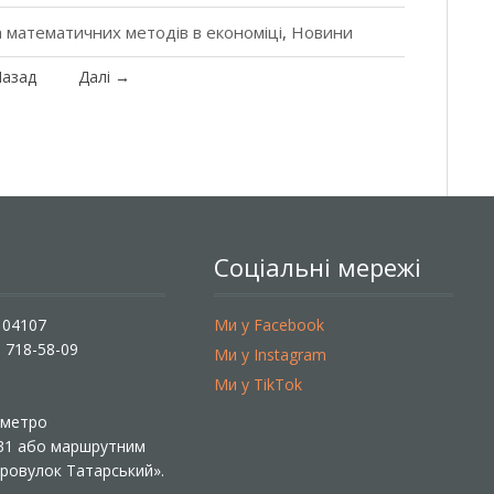
 математичних методів в економіці
,
Новини
азад
Далі
→
Соціальні мережі
, 04107
Ми у Facebook
) 718-58-09
Ми у Instagram
Ми у TikTok
ї метро
 31 або маршрутним
«Провулок Татарський».