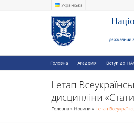
Українська
Націо
державний за
Головна
Академія
Вступ до Н
I етап Всеукраїнсь
дисципліни «Стати
Головна
»
Новини
»
I етап Всеукраїнс