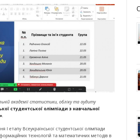
льній академії статистики, обліку та аудиту
ської студентської олімпіади з навчальної
»
.
я І етапу Всеукраїнської студентської олімпіади
нформаційних технологій та математичних методів в