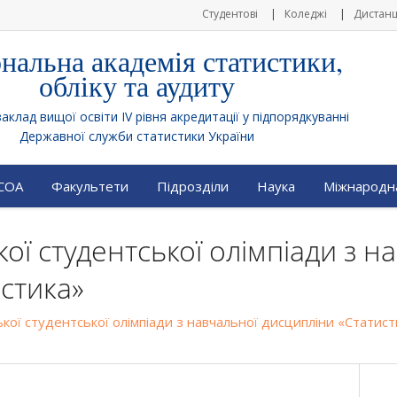
Студентові
Коледжі
Дистанц
нальна академія статистики,
обліку та аудиту
клад вищої освіти IV рівня акредитації у підпорядкуванні
Державної служби статистики України
АСОА
Факультети
Підрозділи
Наука
Міжнародна
кої студентської олімпіади з н
стика»
ької студентської олімпіади з навчальної дисципліни «Статис