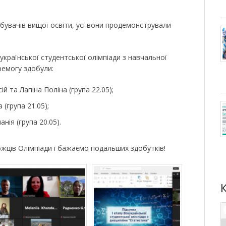
обувачів вищої освіти, усі вони продемонстрували
української студентської олімпіади з навчальної
ремогу здобули:
ій та Лапіна Поліна (група 22.05);
 (група 21.05);
анія (група 20.05).
ожців Олімпіади і бажаємо подальших здобутків!