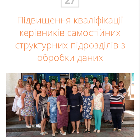
27
Підвищення кваліфікації
керівників самостійних
структурних підрозділів з
обробки даних