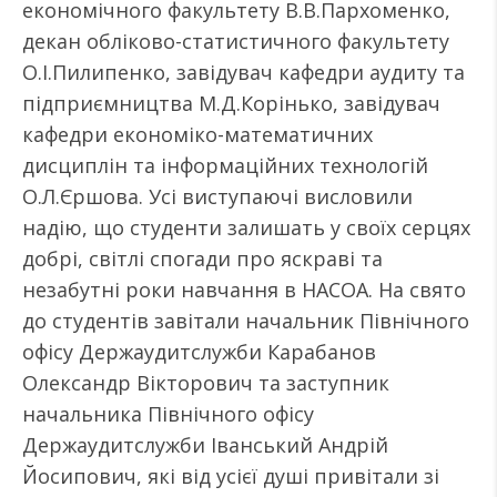
економічного факультету В.В.Пархоменко,
декан обліково-статистичного факультету
О.І.Пилипенко, завідувач кафедри аудиту та
підприємництва М.Д.Корінько, завідувач
кафедри економіко-математичних
дисциплін та інформаційних технологій
О.Л.Єршова. Усі виступаючі висловили
надію, що студенти залишать у своїх серцях
добрі, світлі спогади про яскраві та
незабутні роки навчання в НАСОА. На свято
до студентів завітали начальник Північного
офісу Держаудитслужби Карабанов
Олександр Вікторович та заступник
начальника Північного офісу
Держаудитслужби Іванський Андрій
Йосипович, які від усієї душі привітали зі