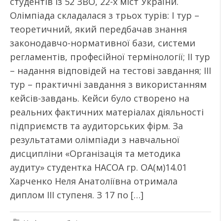
студентів із 52 ЗВО, 22-х міст України.
Олімпіада складалася з трьох турів: І тур –
теоретичний, який передбачав знання
законодавчо-нормативної бази, системи
регламентів, професійної термінології; ІІ тур
– надання відповідей на тестові завдання; ІІІ
тур – практичні завдання з використанням
кейсів-завдань. Кейси було створено на
реальних фактичних матеріалах діяльності
підприємств та аудиторських фірм. За
результатами олімпіади з навчальної
дисципліни «Організація та методика
аудиту» студентка НАСОА гр. ОА(м)14.01
Харченко Неля Анатоліївна отримала
диплом ІІІ ступеня. З 17 по […]