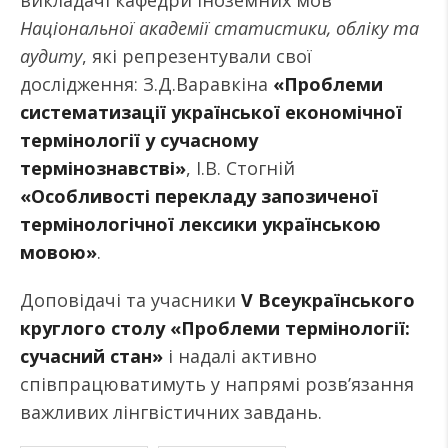
викладачі кафедри іноземних мов
Національної академії статистики, обліку та
аудиту
, які репрезентували свої
дослідження: З.Д.Варавкіна
«Проблеми
систематизації української економічної
термінології у сучасному
термінознавстві»
, І.В. Стогній
«Особливості перекладу запозиченої
термінологічної лексики українською
мовою»
.
Доповідачі та учасники
V Всеукраїнського
круглого столу «Проблеми термінології:
сучасний стан»
і надалі активно
співпрацюватимуть у напрямі розв’язання
важливих лінгвістичних завдань.