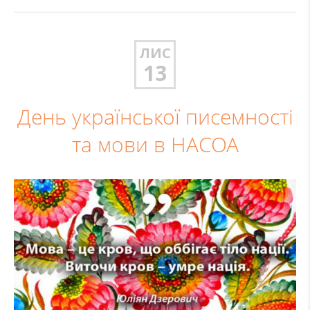
ЛИС
13
День української писемності
та мови в НАСОА