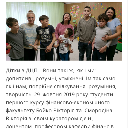
Дітки з ДЦП… Вони такі ж, як і ми:
допитливі, розумні, усміхнені. Їм так само,
як і нам, потрібне спілкування, розуміння,
творчість. 29 жовтня 2019 року студенти
першого курсу фінансово-економічного
факультету Бойко Вікторія та Смородіна
Вікторія зі своїм куратором д.е.н.,
доцентом, професором кафедри фінансів,