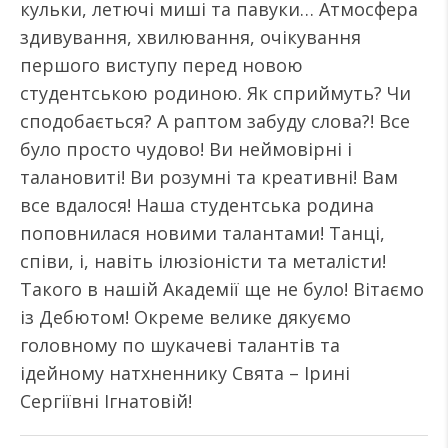
кульки, летючі миші та павуки… Атмосфера
здивування, хвилювання, очікування
першого виступу перед новою
студентською родиною. Як сприймуть? Чи
сподобається? А раптом забуду слова?! Все
було просто чудово! Ви неймовірні і
талановиті! Ви розумні та креативні! Вам
все вдалося! Наша студентська родина
поповнилася новими талантами! Танці,
співи, і, навіть ілюзіоністи та металісти!
Такого в нашій Академії ще не було! Вітаємо
із Дебютом! Окреме велике дякуємо
головному по шукачеві талантів та
ідейному натхненнику Свята – Ірині
Сергіївні Ігнатовій!