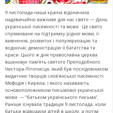
9 листопада наша країна відзначила
надзвичайно важливе для нас свято — День
української писемності та мови. Це свято
спрямоване на підтримку рідної мови, її
вивчення, розвиток і популяризацію та
водночас демонстрацію її багатства та
краси. Цього ж дня православна церква
вшановує пам’ять святого Преподобного
Нестора-Літописця, який був послідовником
видатних творців слов’янської писемності
Мефодія і Кирила, і якого називають
основоположником письмової української
мови — “батьком українського письма”.
Раніше існувала традиція 9 листопада, коли
батьки відводили дітей в школу, а потім