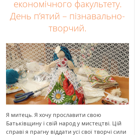
економічного факультету.
День п’ятий – пізнавально-
творчий.
Я митець. Я хочу прославити свою
Батьківщину і свій народ у мистецтві. Цій
справі я прагну віддати усі свої творчі сили