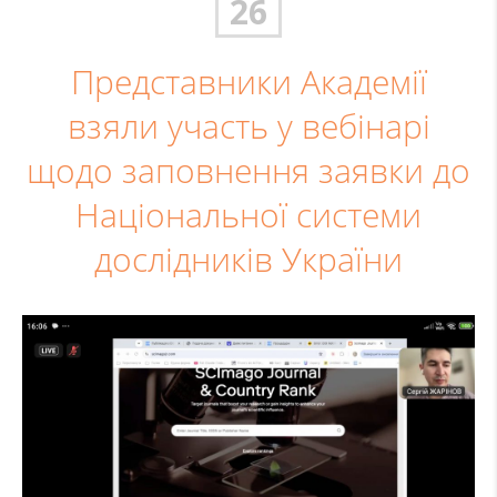
26
Представники Академії
взяли участь у вебінарі
щодо заповнення заявки до
Національної системи
дослідників України