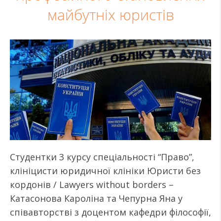
майбутніх юристів
Студентки 3 курсу спеціальності “Право”,
клініцисти юридичної клініки Юристи без
кордонів / Lawyers without borders –
Катасонова Кароліна та Чепурна Яна у
співавторстві з доцентом кафедри філософії,