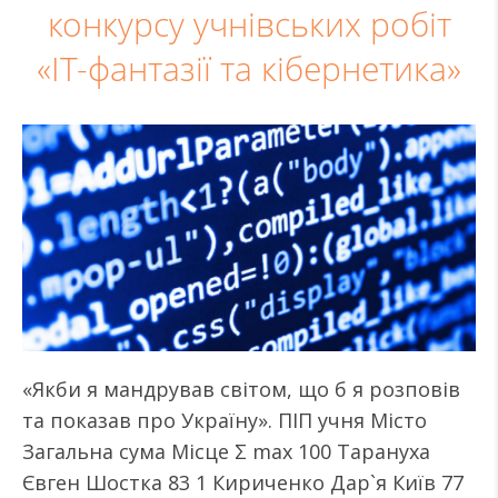
конкурсу учнівських робіт
«IT-фантазії та кібернетика»
«Якби я мандрував світом, що б я розповів
та показав про Україну». ПІП учня Місто
Загальна сума Місце Σ max 100 Тарануха
Євген Шостка 83 1 Кириченко Дар`я Київ 77