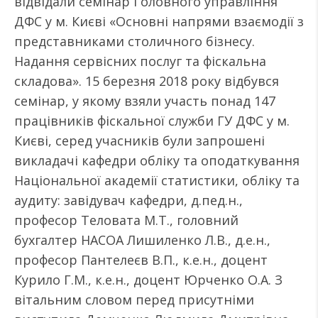
відвідали семінар Головного управління
ДФС у м. Києві «Основні напрями взаємодії з
представниками столичного бізнесу.
Надання сервісних послуг та фіскальна
складова». 15 березня 2018 року відбувся
семінар, у якому взяли участь понад 147
працівників фіскальної служби ГУ ДФС у м.
Києві, серед учасників були запрошені
викладачі кафедри обліку та оподаткування
Національної академії статистики, обліку та
аудиту: завідувач кафедри, д.пед.н.,
професор Теловата М.Т., головний
бухгалтер НАСОА Лишиленко Л.В., д.е.н.,
професор Пантелеєв В.П., к.е.н., доцент
Курило Г.М., к.е.н., доцент Юрченко О.А. З
вітальним словом перед присутніми