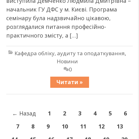
виступила Демченко Людмила Дмитрівна –
начальник ГУ ДФС у м. Києві. Програма
семінару була надзвичайно цікавою,
розглядалися питання професійно-
практичного змісту, а […]
Кафедра обліку, аудиту та оподаткування
,
Новини
0
Читати »
←
Назад
1
2
3
4
5
6
7
8
9
10
11
12
13