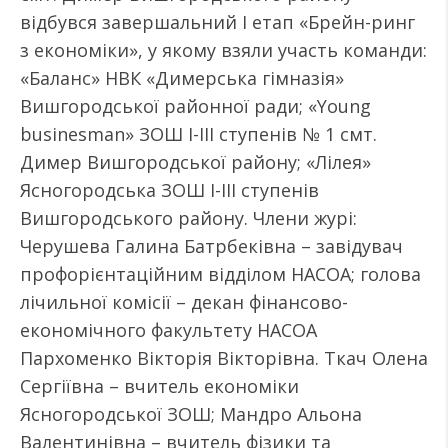
відбувся завершальний І етап «Брейн-ринг
з економіки», у якому взяли участь команди:
«Баланс» НВК «Димерська гімназія»
Вишгородської районної ради; «Young
businesman» ЗОШ І-ІІІ ступенів № 1 смт.
Димер Вишгородської району; «Лілея»
Ясногородська ЗОШ І-ІІІ ступенів
Вишгородського району. Члени журі:
Черушева Галина Батрбеківна – завідувач
профорієнтаційним відділом НАСОА; голова
лічильної комісії – декан фінансово-
економічного факультету НАСОА
Пархоменко Вікторія Вікторівна. Ткач Олена
Сергіївна – вчитель економіки
Ясногородської ЗОШ; Мандро Альона
Валентинівна – вчитель фізики та