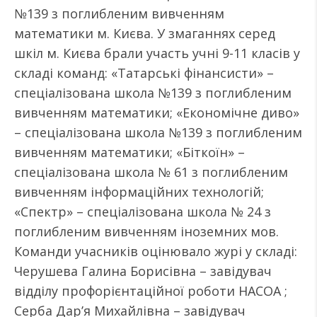
№139 з поглибленим вивченням
математики м. Києва. У змаганнях серед
шкіл м. Києва брали участь учні 9-11 класів у
складі команд: «Татарські фінансисти» –
спеціалізована школа №139 з поглибленим
вивченням математики; «Економічне диво»
– спеціалізована школа №139 з поглибленим
вивченням математики; «Біткоїн» –
спеціалізована школа № 61 з поглибленим
вивченням інформаційних технологій;
«Спектр» – спеціалізована школа № 24 з
поглибленим вивченням іноземних мов.
Команди учасників оцінювало журі у складі:
Черушева Галина Борисівна – завідувач
відділу профорієнтаційної роботи НАСОА ;
Серба Дар’я Михайлівна – завідувач