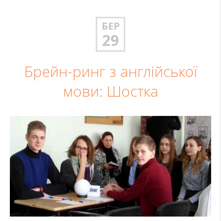
БЕР
29
Брейн-ринг з англійської
мови: Шостка