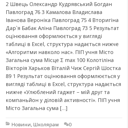
2 Швець Олександр Кудрявський Богдан
Павлоград 76 3 Камалова Владислава
Іванова Вероніка Павлоград 75 4 Вторигіна
Дар`я Бабак Аліна Павлоград 73 5 Результат
оцінювання оформлюється у вигляді
таблиці в Excel, структура надається нижче
«Алгоритми навколо нас». ПІП учня Місто
Загальна сума Місце Σ max 100 Колотіліна
Вікторія Харьков Віталій Чиж Сергій Шостка
89 1 Результат оцінювання оформлюється у
вигляді таблиці в Excel, структура надається
нижче «Улюблений гаджет – мій друг та
компаньйон у діловій активності». ПІП учня
Місто Загальна сума […]
Новини
,
Школярам
0