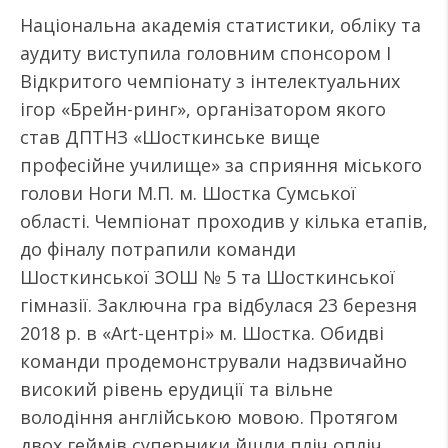
Національна академія статистики, обліку та
аудиту виступила головним спонсором І
Відкритого чемпіонату з інтелектуальних
ігор «Брейн-ринг», організатором якого
став ДПТНЗ «Шосткинське вище
професійне училище» за сприяння міського
голови Ноги М.П. м. Шостка Сумської
області. Чемпіонат проходив у кілька етапів,
до фіналу потрапили команди
Шосткинської ЗОШ № 5 та Шосткинської
гімназії. Заключна гра відбулася 23 березня
2018 р. в «Art-центрі» м. Шостка. Обидві
команди продемонстрували надзвичайно
високий рівень ерудиції та вільне
володіння англійською мовою. Протягом
двох геймів суперники йшли пліч опліч,