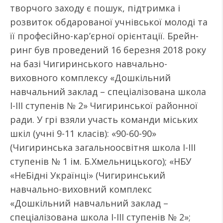
творчого заходу є пошук, підтримка і
розвиток обдарованої учнівської молоді та
її професійно-кар’єрної орієнтації. Брейн-
ринг був проведений 16 березня 2018 року
на базі Чигиринського навчально-
виховного комплексу «Дошкільний
навчальний заклад – спеціалізована школа
І-ІІІ ступенів № 2» Чигиринської районної
ради. У грі взяли участь команди міських
шкіл (учні 9-11 класів): «90-60-90»
(Чигиринська загальноосвітня школа І-ІІІ
ступенів № 1 ім. Б.Хмельницького); «НБУ
«НеБідні Українці» (Чигиринський
навчально-виховний комплекс
«Дошкільний навчальний заклад –
спеціалізована школа І-ІІІ ступенів № 2»;