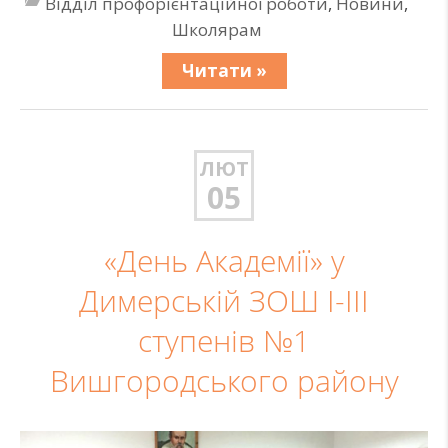
Відділ профорієнтаційної роботи
,
Новини
,
Школярам
Читати »
ЛЮТ
05
«День Академії» у
Димерській ЗОШ І-ІІІ
ступенів №1
Вишгородського району