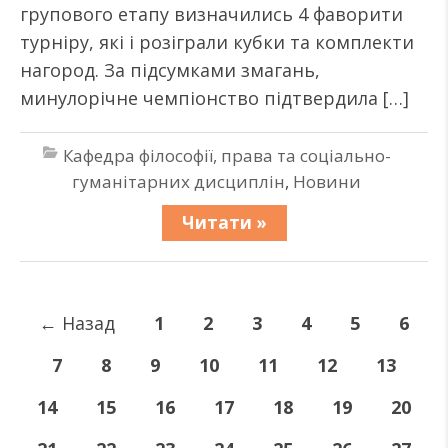
групового етапу визначились 4 фаворити
турніру, які і розіграли кубки та комплекти
нагород. За підсумками змагань,
минулорічне чемпіонство підтвердила […]
Кафедра філософії, права та соціально-
гуманітарних дисциплін
,
Новини
Читати »
←
Назад
1
2
3
4
5
6
7
8
9
10
11
12
13
14
15
16
17
18
19
20