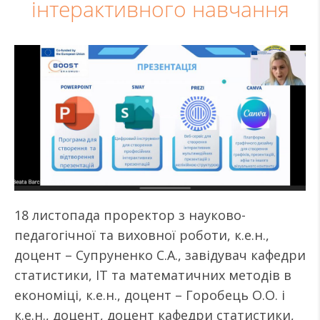
інтерактивного навчання
18 листопада проректор з науково-
педагогічної та виховної роботи, к.е.н.,
доцент – Супруненко С.А., завідувач кафедри
статистики, ІТ та математичних методів в
економіці, к.е.н., доцент – Горобець О.О. і
к.е.н., доцент, доцент кафедри статистики,