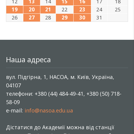
12
13
14
15
16
17
18
19
20
21
22
23
24
25
26
27
28
29
30
31
Наша адреса
вул. Підгірна, 1, НАСОА, м. Київ, Україна,
04107
телефони: +380 (44) 484-49-41, +380 (50) 718-
58-09
e-mail:
info@nasoa.edu.ua
Дістатися до Академії можна від станції