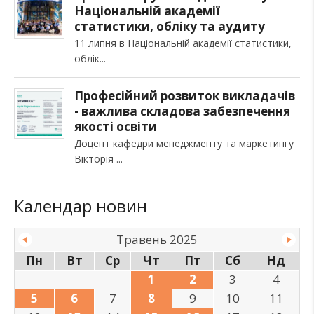
Національній академії
статистики, обліку та аудиту
11 липня в Національній академії статистики,
облік
Професійний розвиток викладачів
- важлива складова забезпечення
якості освіти
Доцент кафедри менеджменту та маркетингу
Вікторія
Календар новин
Травень 2025
Пн
Вт
Ср
Чт
Пт
Сб
Нд
1
2
3
4
5
6
7
8
9
10
11