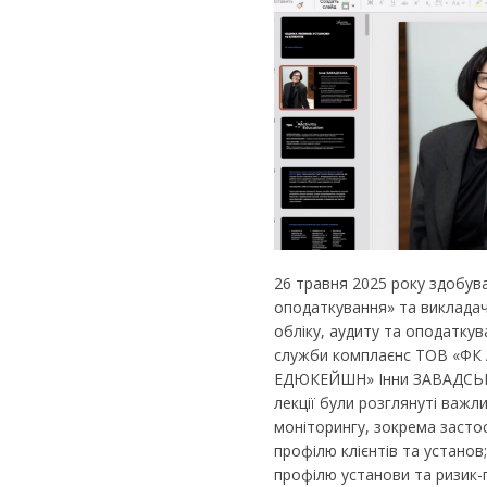
26 травня 2025 року здобува
оподаткування» та викладач
обліку, аудиту та оподаткув
служби комплаєнс ТОВ «ФК А
ЕДЮКЕЙШН» Інни ЗАВАДСЬКОЇ
лекції були розглянуті важл
моніторингу, зокрема засто
профілю клієнтів та установ
профілю установи та ризик-