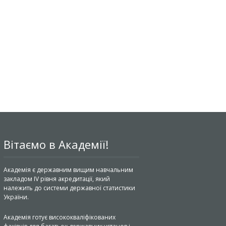
Вітаємо в Академії!
Академія є державним вищим навчальним
закладом IV рівня акредитації, який
належить до системи державної статистики
України.
Академія готує висококваліфікованих