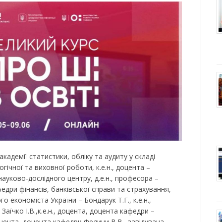
кадемії статистики, обліку та аудиту у складі
гічної та виховної роботи, к.е.н., доцента –
науково-дослідного центру, д.е.н., професора –
федри фінансів, банківської справи та страхування,
го економіста України – Бондарук Т.Г., к.е.н.,
аїчко І.В.,к.е.н., доцента, доцента кафедри –
доцента, доцента кафедри Федини В.В., завідувача