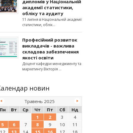
дипломів у Національній
академії статистики,
обліку та аудиту
11 липня в Національній академії
статистики, облік
Професійний розвиток
викладачів - важлива
складова забезпечення
якості освіти
Доцент кафедри менеджменту та
маркетингу Вікторія
Календар новин
Травень 2025
Пн
Вт
Ср
Чт
Пт
Сб
Нд
1
2
3
4
5
6
7
8
9
10
11
12
13
14
15
16
17
18