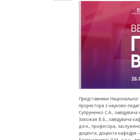
Представники Національної а
проректора з науково-педаго
Супруненко С.А., завідувача 
Захожая В.Б., завідувача ка
д.е.н., професора, заслужено
доцента, доцента кафедри – З
Богріновцевої Л.М., к.е.н., 