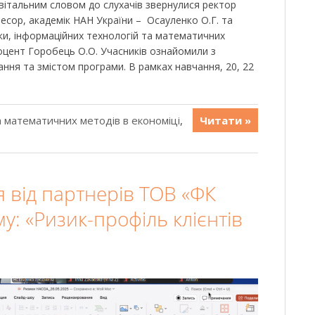
з вітальним словом до слухачів звернулися ректор
фесор, академік НАН України – Осауленко О.Г. та
ки, інформаційних технологій та математичних
 доцент Горобець О.О. Учасників ознайомили з
ня та змістом програми. В рамках навчання, 20, 22
 математичних методів в економіці
,
Читати »
я від партнерів ТОВ «ФК
ему: «Ризик-профіль клієнтів