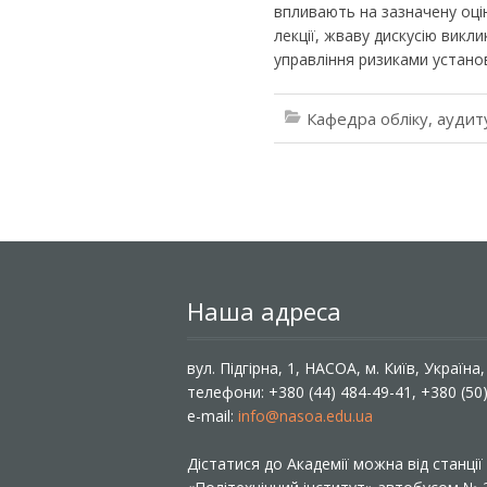
впливають на зазначену оці
лекції, жваву дискусію викл
управління ризиками установ
Кафедра обліку, аудит
Наша адреса
вул. Підгірна, 1, НАСОА, м. Київ, Україна
телефони: +380 (44) 484-49-41, +380 (50
e-mail:
info@nasoa.edu.ua
Дістатися до Академії можна від станці