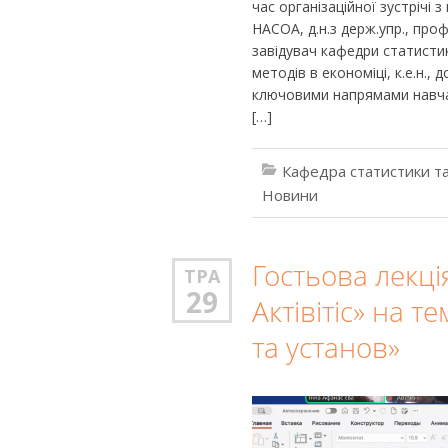
час організаційної зустрічі 
НАСОА, д.н.з держ.упр., про
завідувач кафедри статисти
методів в економіці, к.е.н.,
ключовими напрямами навчан
[…]
Кафедра статистики та
Новини
Гостьова лекці
ТРА
29
Актівітіс» на т
та установ»