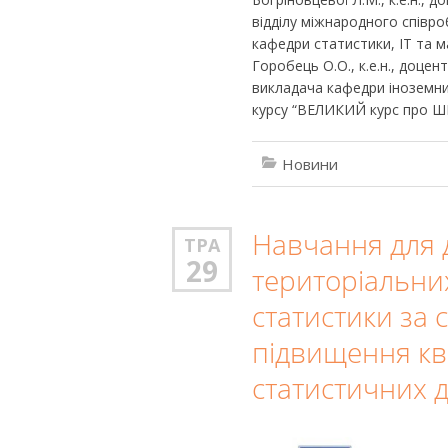
відділу міжнародного співроб
кафедри статистики, ІТ та ма
Горобець О.О., к.е.н., доце
викладача кафедри іноземни
курсу “ВЕЛИКИЙ курс про ШІ в
Новини
Навчання для 
ТРА
29
територіальни
статистики за
підвищення кв
статистичних 