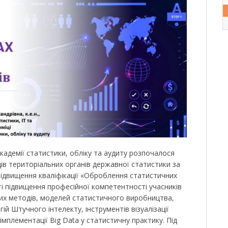
академії статистики, обліку та аудиту розпочалося
в територіальних органів державної статистики за
ідвищення кваліфікації «Оброблення статистичних
ті підвищення професійної компетентності учасників
них методів, моделей статистичного виробництва,
ій Штучного інтелекту, інструментів візуалізації
 імплементації Big Data у статистичну практику. Під