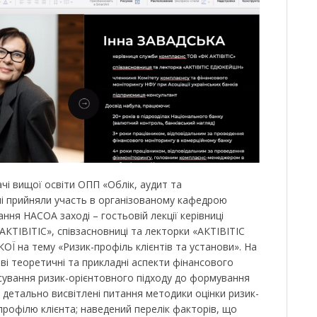
чі вищої освіти ОПП «Облік, аудит та
і прийняли участь в організованому кафедрою
ання НАСОА заході – гостьовій лекції керівниці
КТІВІТІС», співзасновниці та лекторки «АКТІВІТІС
 на тему «Ризик-профіль клієнтів та установи». На
иві теоретичні та прикладні аспекти фінансового
сування ризик-орієнтовного підходу до формування
; детально висвітлені питання методики оцінки ризик-
профілю клієнта; наведений перелік факторів, що