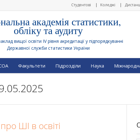
Студентові
Коледжі
Дистанц
нальна академія статистики,
обліку та аудиту
клад вищої освіти IV рівня акредитації у підпорядкуванні
Державної служби статистики України
АСОА
Факультети
Підрозділи
Наука
Міжнародна
9.05.2025
ро ШІ в освіті