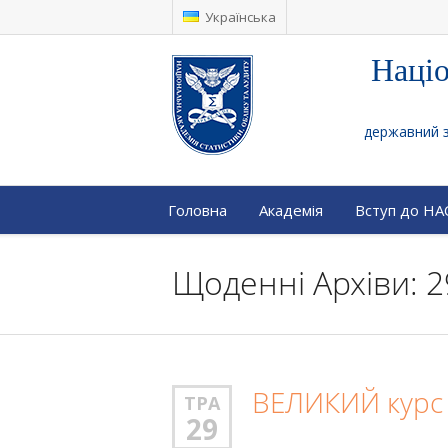
Українська
Націо
державний за
Головна
Академія
Вступ до Н
Щоденні Архіви: 2
ВЕЛИКИЙ курс п
ТРА
29