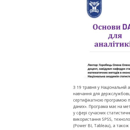
З 19 травня у Національній 
навчання для держслужбовці
сертифікатною програмою п
даних». Програма має на ме
у сфері сучасних статистич
використання SPSS, технолог
(Power BI, Tableau), а також