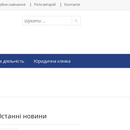
ійне навчання
Репозитарій
Контакти
 діяльність
Юридична клініка
Останні новини