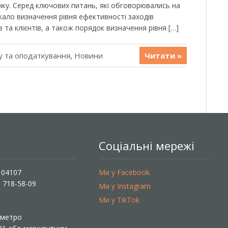
нку. Серед ключових питань, які обговорювались на
икало визначення рівня ефективності заходів
 та клієнтів, а також порядок визначення рівня […]
у та оподаткування
,
Новини
Читати »
Соціальні мережі
, 04107
Ми у Facebook
) 718-58-09
Ми у Instagram
Ми у TikTok
ї метро