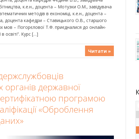
ітництва, к.е.н., доцента – Мотузки О.М., завідувача
тематичних методів в економіці, к.е.н., доцента –
нта, доцента кафедри – Ставицького О.В., старшого
х мов – Погорєлової Т.Ф. приєдналися до онлайн-
 освіті”. Курс […]
Читати »
держслужбовців
х органів державної
 сертифікатною програмою
аліфікації «Оброблення
даних»