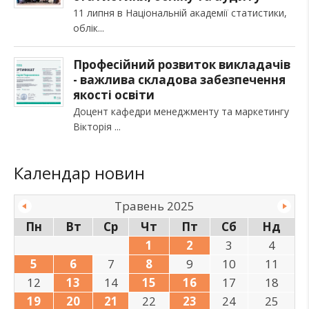
11 липня в Національній академії статистики,
облік
Професійний розвиток викладачів
- важлива складова забезпечення
якості освіти
Доцент кафедри менеджменту та маркетингу
Вікторія
Календар новин
Травень 2025
Пн
Вт
Ср
Чт
Пт
Сб
Нд
1
2
3
4
5
6
7
8
9
10
11
12
13
14
15
16
17
18
19
20
21
22
23
24
25