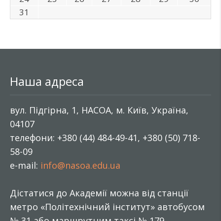
31
Наша адреса
вул. Підгірна, 1, НАСОА, м. Київ, Україна,
04107
телефони: +380 (44) 484-49-41, +380 (50) 718-
58-09
e-mail:
info@nasoa.edu.ua
Дістатися до Академії можна від станції
метро «Політехнічний інститут» автобусом
№ 31 або маршрутним таксі № 179.