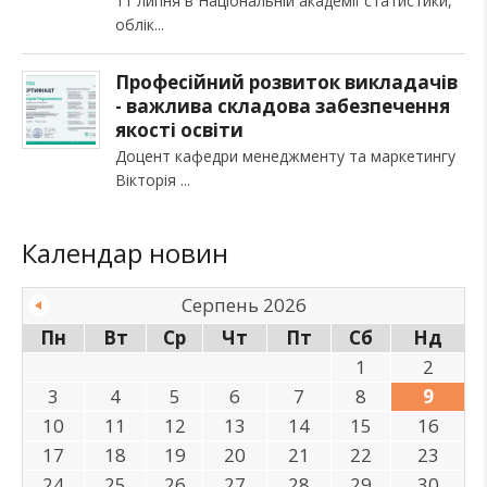
11 липня в Національній академії статистики,
облік
Професійний розвиток викладачів
- важлива складова забезпечення
якості освіти
Доцент кафедри менеджменту та маркетингу
Вікторія
Календар новин
Серпень 2026
Пн
Вт
Ср
Чт
Пт
Сб
Нд
1
2
3
4
5
6
7
8
9
10
11
12
13
14
15
16
17
18
19
20
21
22
23
24
25
26
27
28
29
30