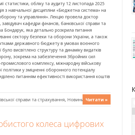
мії статистики, обліку та аудиту 12 листопада 2025
ція з навчальної дисципліни «Бюджетна система» на
борону та управління». Лекцію провела доктор
 завідувач кафедри фінансів, банківської справи та
вна Бондарук, яка детально розкрила питання
уванні сектору безпеки та оборони України, а також
датками державного бюджету в умовах воєнного
ії було висвітлено структуру та динаміку видатків
рону, зокрема на забезпечення Збройних сил
о-промислового комплексу, міжнародну військову
 політики у зміцненні оборонного потенціалу
иділено питанням ефективності використання коштів
івської справи та страхування
,
Новини
Читати »
обистого колеса цифрових