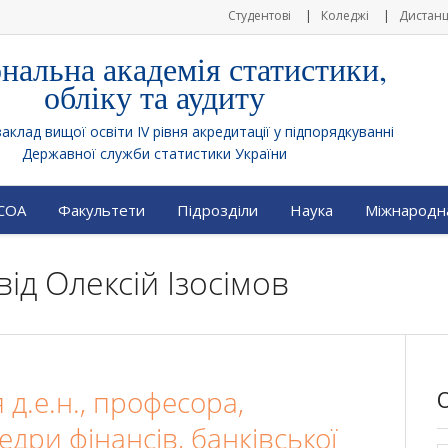
Студентові
Коледжі
Дистанц
нальна академія статистики,
обліку та аудиту
клад вищої освіти IV рівня акредитації у підпорядкуванні
Державної служби статистики України
АСОА
Факультети
Підрозділи
Наука
Міжнародна
від
Олексій Ізосімов
 д.е.н., професора,
едри фінансів, банківської