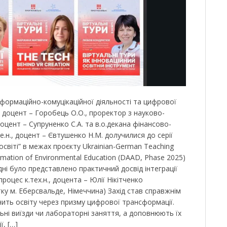
формаційно-комуцікаційної діяльності та цифрової
, доцент – Горобець О.О., проректор з науково-
 доцент – Супруненко С.А. та в.о.декана фінансово-
е.н., доцент – Євтушенко Н.М. долучилися до серії
 освіті” в межах проєкту Ukrainian-German Teaching
ormation of Environmental Education (DAAD, Phase 2025)
дні було представлено практичний досвід інтеграції
процес к.тех.н., доцента – Юлії Нікітченко
ку м. Еберсвальде, Німеччина) Захід став справжнім
чить освіту через призму цифрової трансформації.
ьні виїзди чи лабораторні заняття, а доповнюють їх
, […]