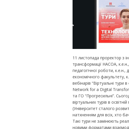
11 листопада проректор з ін
трансформації НАСОА, к.е.н.
педагогічної роботи, к.е.н.,
економічного факультету, к.
вебінарів “Віртуальні тури в
Network for a Digital Transf
та ГО “Прогресильні”. Сього
віртуальних турів в освітній 
(Університет сталого розвит
натхненням для всіх, хто ба
Такі тури не замінюють реал
новими форматами взаємодії