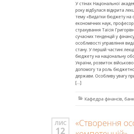
У стінах Національної акаде
року відбулася відкрита лек
тему «Видатки бюджету на о
економічних наук, професор,
страхування Таїсія Григорі
сучасних тенденцій у фінанс
особливості управління ви
стану. У першій частині лекц
бюджету на національну обо
України, розвиток військов
допомогу та роль бюджетної
держави. Особливу увагу пр
[…]
Кафедра фінансів, банк
«Створення ос
ЛИС
12
компетенцій»