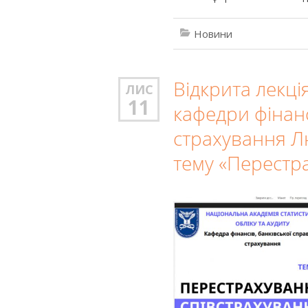
Новини
Відкрита лекція
ЛИС
11
кафедри фінанс
страхування Л
тему «Перестра