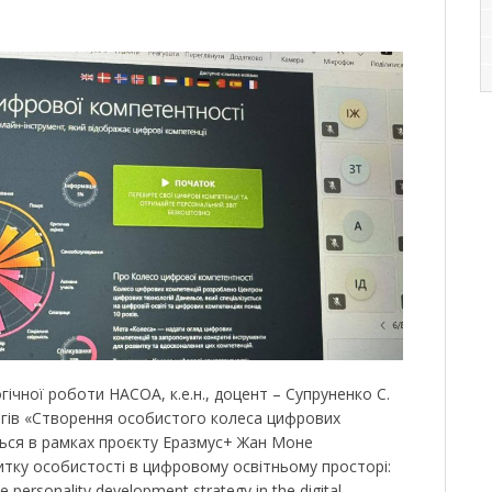
ічної роботи НАСОА, к.е.н., доцент – Супруненко С.
нінгів «Створення особистого колеса цифрових
ься в рамках проєкту Еразмус+ Жан Моне
итку особистості в цифровому освітньому просторі:
 personality development strategy in the digital