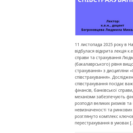
11 листопада 2025 року в На
відбулася відкрита лекція к.
справи та страхування Людм
(бакалаврського) рівня вищо
страхування» з дисципліни 
співстрахування». Дослідже
співстрахування посідає важл
фінансів, банківської справи
механізми забезпечують фін
розподіл великих ризиків та
невизначеності та ринкових 
розглянуто комплекс ключови
перестрахування в умовах [