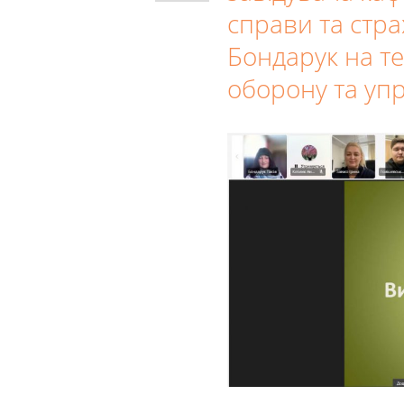
справи та стра
Бондарук на т
оборону та упр