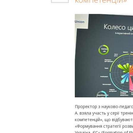
Проректор з науково-педагог
А. взяла участь у серії тре
компетенцій», що відбувают
«Формування стратегії розв
Україна–ЄС» (Formation of the