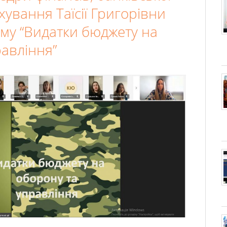
хування Таїсії Григорівни
ему “Видатки бюджету на
авління”