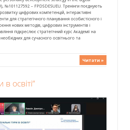
–EU), №101127592 – FPDSDESUEU. Тренінги поєднують
а розвитку цифрових компетенцій, інтерактивні
енти для стратегічного планування особистісного і
єння нових методів, цифрових інструментів і
авління підкреслює стратегічний курс Академії на
необхідних для сучасного освітнього та
Читати »
 в освіті”