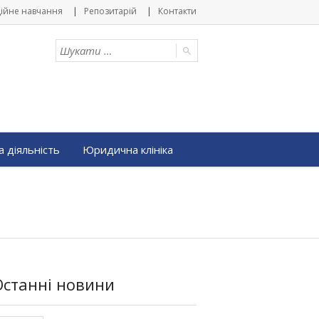
ійне навчання
Репозитарій
Контакти
 діяльність
Юридична клініка
Останні новини