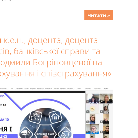
Читати »
 к.е.н., доцента, доцента
ів, банківської справи та
юдмили Богріновцевої на
хування і співстрахування»