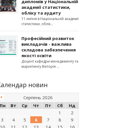
дипломів у Національній
академії статистики,
обліку та аудиту
11 липня в Національній академії
статистики, облік
Професійний розвиток
викладачів - важлива
складова забезпечення
якості освіти
Доцент кафедри менеджменту та
маркетингу Вікторія
Календар новин
Серпень 2026
Пн
Вт
Ср
Чт
Пт
Сб
Нд
1
2
3
4
5
6
7
8
9
10
11
12
13
14
15
16