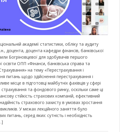
ціональній академії статистики, обліку та аудиту
е.н., доцента, доцента кафедри фінансів, банківської
или Богріновцевої для здобувачів першого
ї освіти ОПП «Фінанси, банківська справа та
«Страхування» на тему «Перестрахування і
ння питань щодо здійснення перестрахування і
иве місце в підготовці майбутніх фахівців у сфері
, страхування та фондового ринку, оскільки саме ці
ансову стійкість страхових компаній, ефективний
 надійність страхового захисту в умовах зростання
викликів. У межах лекційного заняття було
х питань, серед яких: сутність і необхідність
…]