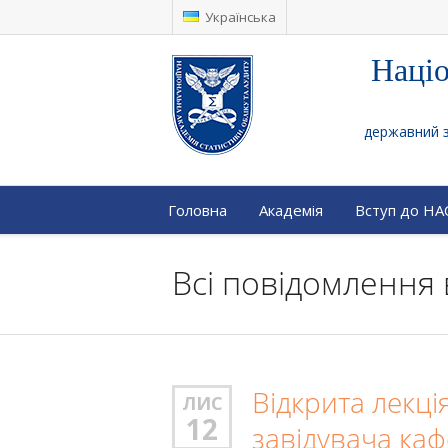
Українська
Націо
державний за
Головна
Академія
Вступ до Н
Всі повідомлення 
Відкрита лекція
ЛИС
12
завідувача каф